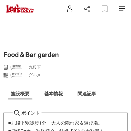
Food＆Bar garden
九段下
グルメ
施設概要
基本情報
関連記事
ポイント
■九段下駅徒歩1分。大人の隠れ家＆遊び場。
■貸切Party、歓送迎会、結婚式2次会大歓迎！