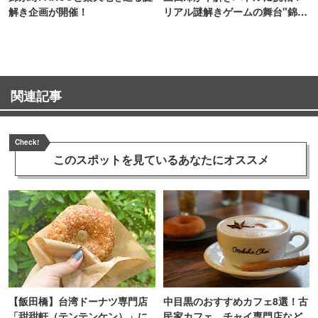
解き企画が開催！
リアル謎解きゲームの舞台"錦糸
町PARCO・楽天地"を巡る！
関連記事
Check!
このスポットを見ている
あなたにオススメ
【飯田橋】台湾ドーナツ専門店
中目黒のおすすめカフェ8選！古
「甜甜軒（テンテンケン）」に
民家カフェ、チャイ専門店など