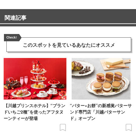
関連記事
Check!
このスポットを見ている
あなたにオススメ
【川越プリンスホテル】“ブラン
“バター×お餅”の新感覚バターサ
ドいちご2種”を使ったアフタヌ
ンド専門店「川越バターサン
ーンティーが登場
ド」オープン