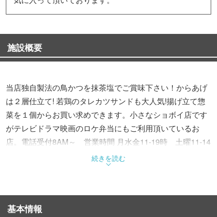
施設概要
当店独自製法の鳥かつを抹茶塩でご賞味下さい！からあげ
は２層仕立て! 若鶏のタレカツサンドも大人気!揚げ立て惣
菜を１個からお買い求めできます。小さなショボイ店です
がテレビドラマ映画のロケ弁当にもご利用頂いているお
店。電話受付8AM～ 営業時間 月水金11-19時 土曜11-14
時 詳しくはLINE@・食べログ・facebooをご覧下さい。
続きを読む
営業日外の大口注文も承ります
基本情報