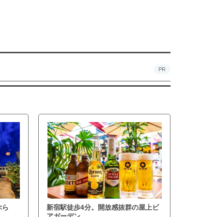
PR
ぶら
新宿駅徒歩4分。開放感抜群の屋上ビ
アガーデン。