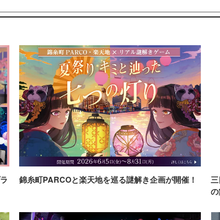
ラ
錦糸町PARCOと楽天地を巡る謎解き企画が開催！
三
の