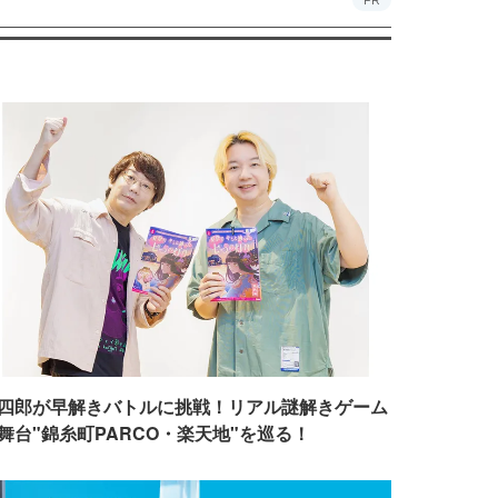
PR
四郎が早解きバトルに挑戦！リアル謎解きゲーム
舞台"錦糸町PARCO・楽天地"を巡る！