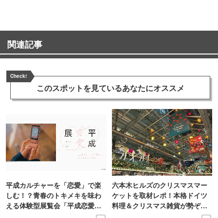
関連記事
Check!
このスポットを見ている
あなたにオススメ
平成カルチャーを「恋愛」で楽
六本木ヒルズのクリスマスマー
しむ！？青春のトキメキを味わ
ケットを取材レポ！本格ドイツ
える体験型展覧会「平成恋愛
料理＆クリスマス雑貨が勢ぞろ
展」開催
い