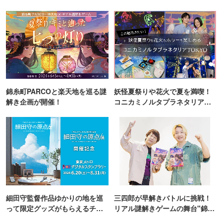
錦糸町PARCOと楽天地を巡る謎
妖怪夏祭りや花火で夏を満喫！
解き企画が開催！
コニカミノルタプラネタリア
TOKYO
細田守監督作品ゆかりの地を巡
三四郎が早解きバトルに挑戦！
って限定グッズがもらえるチャ
リアル謎解きゲームの舞台"錦糸
ンス！
町PARCO・楽天地"を巡る！