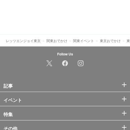
レッツエンジョイ東京
関東おでかけ
関東イベント
東京おでかけ
東
Follow Us
記事
イベント
特集
その他