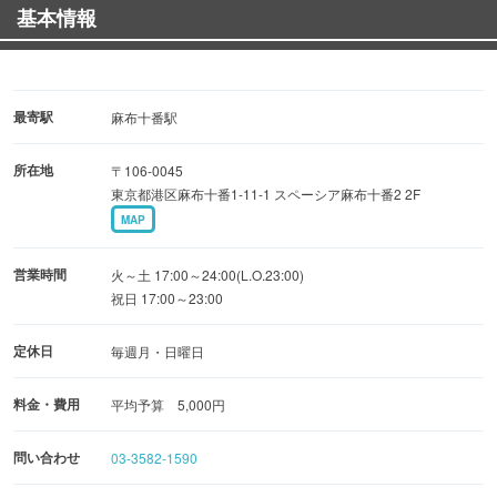
基本情報
ィンテージ物やレア物も御用意いたします。
歓送迎会、普段使い、お一人様も大大大歓迎です♪
■歓送迎会のご予約を受け付けております。
最寄駅
麻布十番駅
5000円コース飲み放題2時間付き 4名様～
所在地
〒106-0045
詳しくはお電話にてご相談ください。
東京都港区麻布十番1-11-1 スペーシア麻布十番2 2F
MAP
営業時間
火～土 17:00～24:00(L.O.23:00)
祝日 17:00～23:00
定休日
毎週月・日曜日
料金・費用
平均予算 5,000円
問い合わせ
03-3582-1590