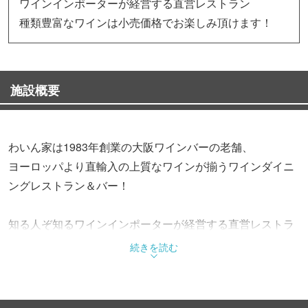
ワインインポーターが経営する直営レストラン
種類豊富なワインは小売価格でお楽しみ頂けます！
施設概要
わいん家は1983年創業の大阪ワインバーの老舗、
ヨーロッパより直輸入の上質なワインが揃うワインダイニ
ングレストラン＆バー！
知る人ぞ知るワインインポーターが経営する直営レストラ
ンです。
続きを読む
ボトルワインは直営ショップの価格に＋サービス料とどこ
よりもお値打ちです！
バックストックもすごいので事前に予約すれば飲みたいヴ