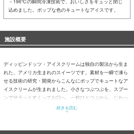
－196℃の瞬間冷凍技術で、おいしさをギュッと閉じ
込めました。ポップな色のキュートなアイスです。
施設概要
ディッピンドッツ・アイスクリームは独自の製法から生ま
れた、アメリカ生まれのスイーツです。素材を一瞬で凍ら
せる技術の研究・開発からこんなにポップでキュートなア
イスクリームが生まれました。小さなつぶつぶを、スプー
ンでサラッとすくってお口へ。一粒ひとつぶから、じわっ
ととろける美味しさが広がります。これまでのアイスとは
続きを読む
全く違った形と驚きの食感をお楽しみください。