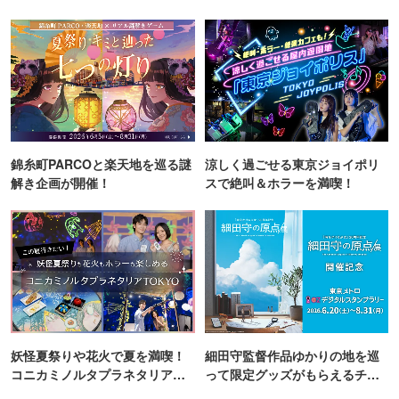
町PARCO・楽天地"を巡る！
錦糸町PARCOと楽天地を巡る謎
涼しく過ごせる東京ジョイポリ
解き企画が開催！
スで絶叫＆ホラーを満喫！
妖怪夏祭りや花火で夏を満喫！
細田守監督作品ゆかりの地を巡
コニカミノルタプラネタリア
って限定グッズがもらえるチャ
TOKYO
ンス！