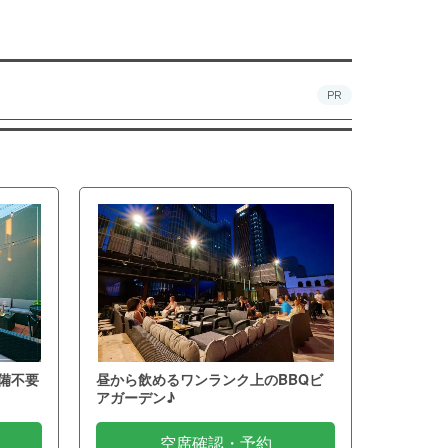
PR
備不要
昼から飲めるワンランク上のBBQビ
アガーデン♪
空席確認・予約