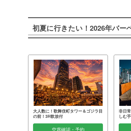
初夏に行きたい！2026年バ
大人数に！歌舞伎町タワー＆ゴジラ目
非日常
の前！3H飲放付
しむ手
空席確認・予約