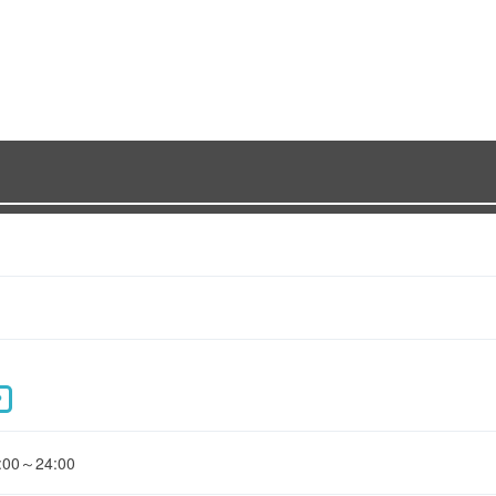
P
0～24:00