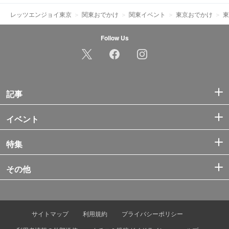
レッツエンジョイ東京
関東おでかけ
関東イベント
東京おでかけ
東
Follow Us
記事
イベント
特集
その他
サイトマップ
利用規約
プライバシーポリシー