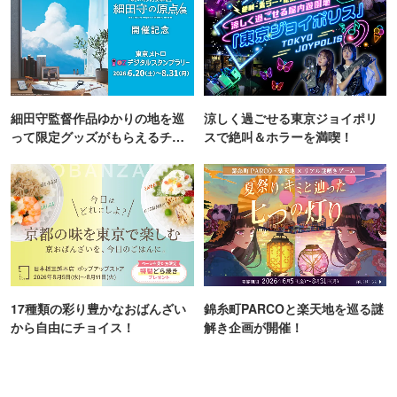
細田守監督作品ゆかりの地を巡
涼しく過ごせる東京ジョイポリ
って限定グッズがもらえるチャ
スで絶叫＆ホラーを満喫！
ンス！
17種類の彩り豊かなおばんざい
錦糸町PARCOと楽天地を巡る謎
から自由にチョイス！
解き企画が開催！