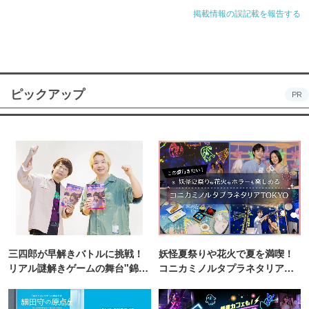
掲載情報の誤記載を報告する
ピックアップ
PR
三四郎が早解きバトルに挑戦！
妖怪夏祭りや花火で夏を満喫！
リアル謎解きゲームの舞台"錦糸
コニカミノルタプラネタリア
町PARCO・楽天地"を巡る！
TOKYO