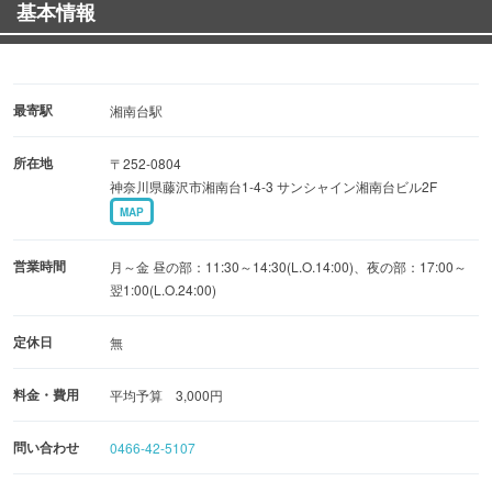
基本情報
楽しいご宴会も、4名様～承ります。お気軽にご予約・お
問い合わせください！！
…━━…━━…━━…━━…━━…━━…
最寄駅
湘南台駅
お問い合わせ： 0466-42-5107
所在地
〒252-0804
…━━…━━…━━…━━…━━…━━…
神奈川県藤沢市湘南台1-4-3 サンシャイン湘南台ビル2F
MAP
営業時間
月～金 昼の部：11:30～14:30(L.O.14:00)、夜の部：17:00～
翌1:00(L.O.24:00)
定休日
無
料金・費用
平均予算 3,000円
問い合わせ
0466-42-5107