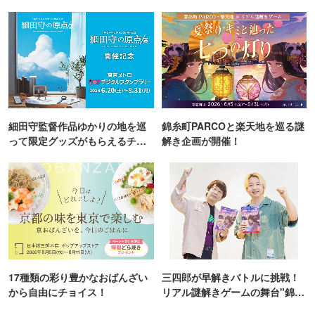
TOKYO
細田守監督作品ゆかりの地を巡
錦糸町PARCOと楽天地を巡る謎
って限定グッズがもらえるチャ
解き企画が開催！
ンス！
17種類の彩り豊かなおばんざい
三四郎が早解きバトルに挑戦！
から自由にチョイス！
リアル謎解きゲームの舞台"錦糸
町PARCO・楽天地"を巡る！