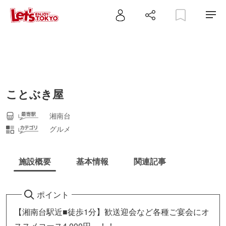
ことぶき屋
湘南台
グルメ
施設概要
基本情報
関連記事
ポイント
【湘南台駅近■徒歩1分】歓送迎会など各種ご宴会にオ
ススメコース4,000円～！！