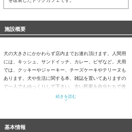
施設概要
犬の大きさにかかわらず店内までお連れ頂けます。人間用
には、キッシュ、サンドイッチ、カレー、ピザなど。犬用
では、クッキーやジャーキー、チーズケーキやテリーヌも
あります。犬や生活に関する本、雑誌を置いてありますの
で一人でもゆっくりして下さい。古い民家を自分たちで改
装しました。店内の家具もアンティークを多く使ってま
続きを読む
す。
基本情報