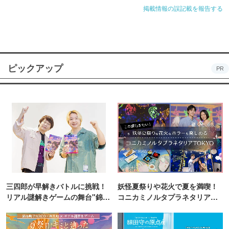
掲載情報の誤記載を報告する
ピックアップ
PR
三四郎が早解きバトルに挑戦！
妖怪夏祭りや花火で夏を満喫！
リアル謎解きゲームの舞台"錦糸
コニカミノルタプラネタリア
町PARCO・楽天地"を巡る！
TOKYO