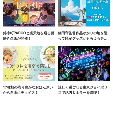
錦糸町PARCOと楽天地を巡る謎
細田守監督作品ゆかりの地を巡
解き企画が開催！
って限定グッズがもらえるチャ
ンス！
17種類の彩り豊かなおばんざい
涼しく過ごせる東京ジョイポリ
から自由にチョイス！
スで絶叫＆ホラーを満喫！