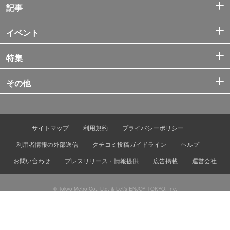
記事
イベント
特集
その他
サイトマップ
利用規約
プライバシーポリシー
利用者情報の外部送信
クチコミ投稿ガイドライン
ヘルプ
お問い合わせ
プレスリリース・情報提供
広告掲載
運営会社
© Tokyo Metro Co., Ltd. & Let’s ENJOY TOKYO, Inc.