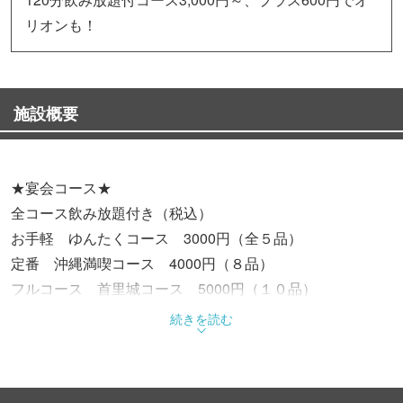
リオンも！
施設概要
★宴会コース★
全コース飲み放題付き（税込）
お手軽 ゆんたくコース 3000円（全５品）
定番 沖縄満喫コース 4000円（８品）
フルコース 首里城コース 5000円（１０品）
プレミアム飲み放題プラス600円
続きを読む
幹事さん必見！グランドメニューも新しくなり
コース料理もグレードアップ！ご予約はお早めに！！