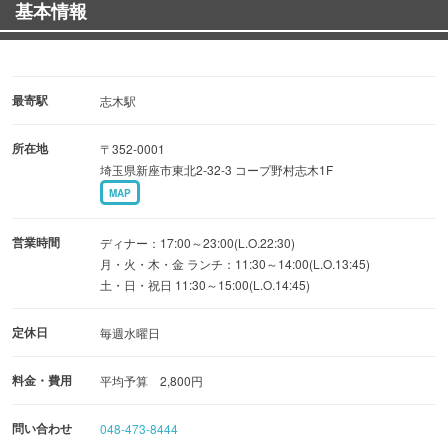
基本情報
尚、ランチメニューも好評営業中！昼宴会もOK！
沖縄出身姉妹のあったか手作り料理でおもてなし
最寄駅
志木駅
所在地
〒352-0001
埼玉県新座市東北2-32-3 コープ野村志木1F
MAP
営業時間
ディナー：17:00～23:00(L.O.22:30)
月・火・木・金 ランチ：11:30～14:00(L.O.13:45)
土・日・祝日 11:30～15:00(L.O.14:45)
定休日
毎週水曜日
料金・費用
平均予算 2,800円
問い合わせ
048-473-8444