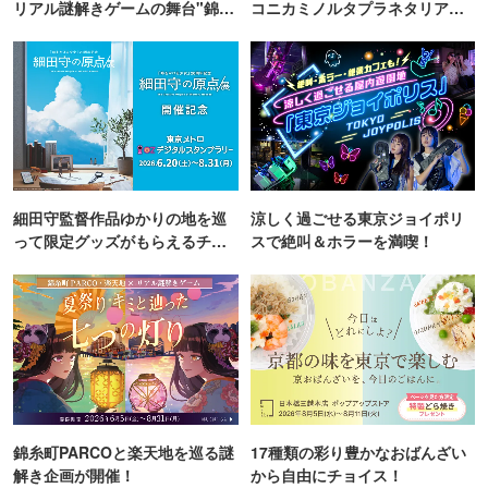
リアル謎解きゲームの舞台"錦糸
コニカミノルタプラネタリア
町PARCO・楽天地"を巡る！
TOKYO
細田守監督作品ゆかりの地を巡
涼しく過ごせる東京ジョイポリ
って限定グッズがもらえるチャ
スで絶叫＆ホラーを満喫！
ンス！
錦糸町PARCOと楽天地を巡る謎
17種類の彩り豊かなおばんざい
解き企画が開催！
から自由にチョイス！