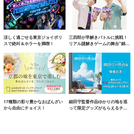
涼しく過ごせる東京ジョイポリ
三四郎が早解きバトルに挑戦！
スで絶叫＆ホラーを満喫！
リアル謎解きゲームの舞台"錦糸
町PARCO・楽天地"を巡る！
17種類の彩り豊かなおばんざい
細田守監督作品ゆかりの地を巡
から自由にチョイス！
って限定グッズがもらえるチャ
ンス！