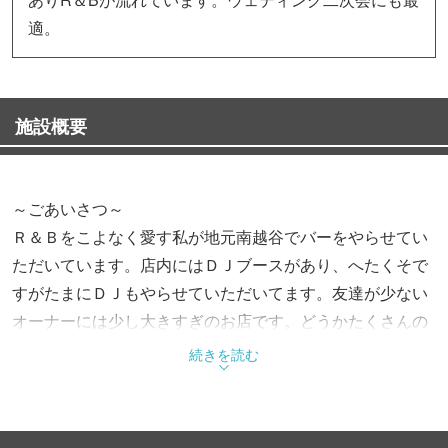
適。
施設概要
～ごあいさつ～
Ｒ＆Ｂをこよなく愛す私が地元南越谷でバーをやらせてい
ただいています。店内にはＤＪブースがあり、へたくそで
すがたまにＤＪもやらせていただいてます。友達が少ない
オーナーには少し大きすぎのお店です。どうかたくさんの
方に来ていただきたく皆様のお力をお貸し願います。 店
続きを読む
主