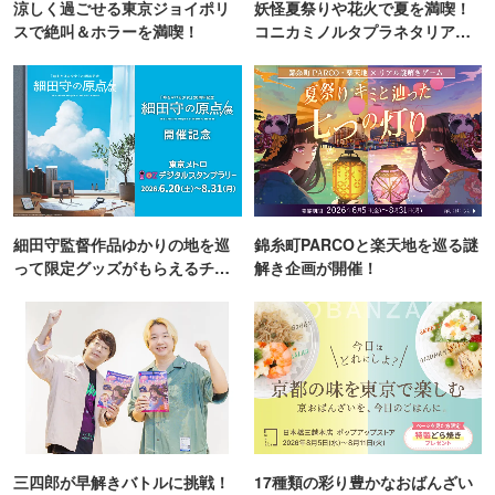
涼しく過ごせる東京ジョイポリ
妖怪夏祭りや花火で夏を満喫！
スで絶叫＆ホラーを満喫！
コニカミノルタプラネタリア
TOKYO
細田守監督作品ゆかりの地を巡
錦糸町PARCOと楽天地を巡る謎
って限定グッズがもらえるチャ
解き企画が開催！
ンス！
三四郎が早解きバトルに挑戦！
17種類の彩り豊かなおばんざい