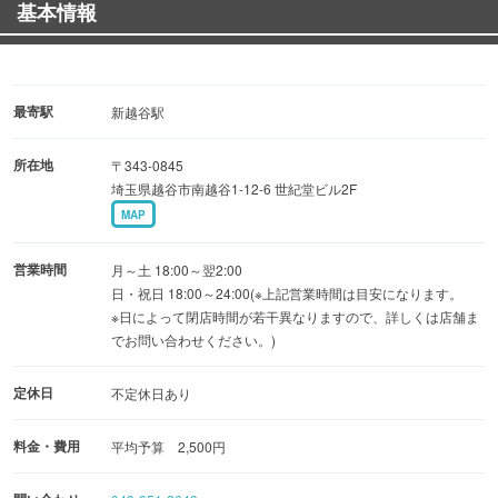
基本情報
お１人のお客様大歓迎です！
最寄駅
新越谷駅
パーティーも少人数でもお受けします。（貸し切りもＯ
所在地
〒343-0845
Ｋ！）
埼玉県越谷市南越谷1-12-6 世紀堂ビル2F
MAP
当日予約も対応します！
営業時間
月～土 18:00～翌2:00
TEL～048-951-2649～
日・祝日 18:00～24:00(※上記営業時間は目安になります。
※日によって閉店時間が若干異なりますので、詳しくは店舗ま
でお問い合わせください。)
定休日
不定休日あり
料金・費用
平均予算 2,500円