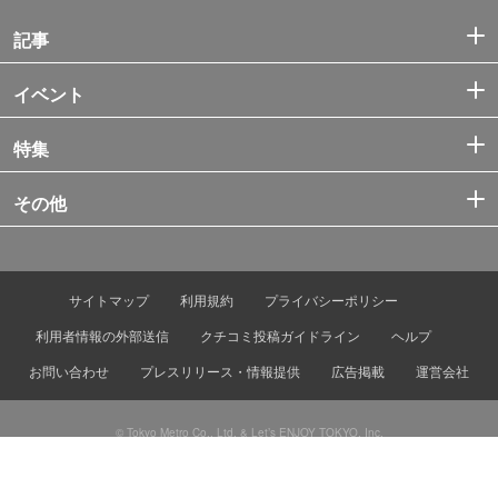
記事
イベント
特集
その他
サイトマップ
利用規約
プライバシーポリシー
利用者情報の外部送信
クチコミ投稿ガイドライン
ヘルプ
お問い合わせ
プレスリリース・情報提供
広告掲載
運営会社
© Tokyo Metro Co., Ltd. & Let’s ENJOY TOKYO, Inc.