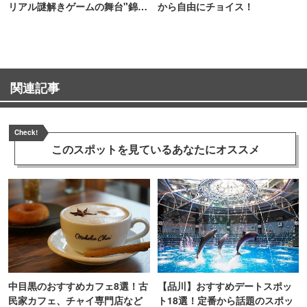
リアル謎解きゲームの舞台"錦糸
から自由にチョイス！
町PARCO・楽天地"を巡る！
関連記事
Check!
このスポットを見ている
あなたにオススメ
中目黒のおすすめカフェ8選！古
【品川】おすすめデートスポッ
民家カフェ、チャイ専門店など
ト18選！定番から話題のスポッ