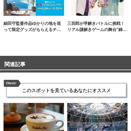
細田守監督作品ゆかりの地を巡
三四郎が早解きバトルに挑戦！
って限定グッズがもらえるチャ
リアル謎解きゲームの舞台"錦糸
ンス！
町PARCO・楽天地"を巡る！
関連記事
Check!
このスポットを見ている
あなたにオススメ