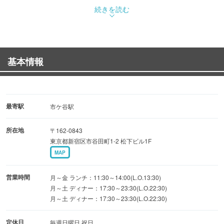
鱧～はも～ 落とし650円 天ぷら700円 白焼き700
続きを読む
円
秋鮭ときのこバターホイル800円 など
基本情報
【店内で捌く長崎県産の活すっぽん料理は初心者に優しい
お手頃価格！】
■充実のコースラインナップ
最寄駅
市ケ谷駅
すっぽんコース9品4,300円・武蔵乃コース9品3,700円・美
所在地
〒162-0843
味酒菜8品2,700円コースなど3つのコースをご用意。プラ
東京都新宿区市谷田町1-2 松下ビル1F
ス1,300円で飲み放題に！
MAP
◇10月のぐるなび限定特典！2時間8品美味酒菜コース飲み
営業時間
月～金 ランチ：11:30～14:00(L.O.13:30)
放題付4,000円をご予約で、2時間から3時間に延長サービ
月～土 ディナー：17:30～23:30(L.O.22:30)
月～土 ディナー：17:30～23:30(L.O.22:30)
ス！
定休日
毎週日曜日 祝日