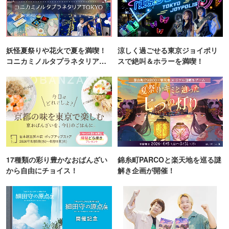
妖怪夏祭りや花火で夏を満喫！
涼しく過ごせる東京ジョイポリ
コニカミノルタプラネタリア
スで絶叫＆ホラーを満喫！
TOKYO
17種類の彩り豊かなおばんざい
錦糸町PARCOと楽天地を巡る謎
から自由にチョイス！
解き企画が開催！