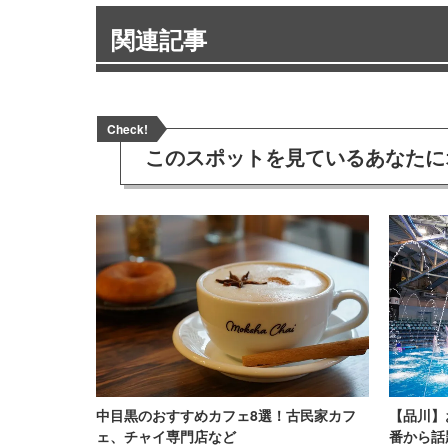
関連記事
Check!
このスポットを見ている
あなたに
中目黒のおすすめカフェ8選！古民家カフ
【品川】
ェ、チャイ専門店など
番から話