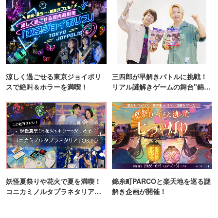
涼しく過ごせる東京ジョイポリ
三四郎が早解きバトルに挑戦！
スで絶叫＆ホラーを満喫！
リアル謎解きゲームの舞台"錦糸
町PARCO・楽天地"を巡る！
妖怪夏祭りや花火で夏を満喫！
錦糸町PARCOと楽天地を巡る謎
コニカミノルタプラネタリア
解き企画が開催！
TOKYO