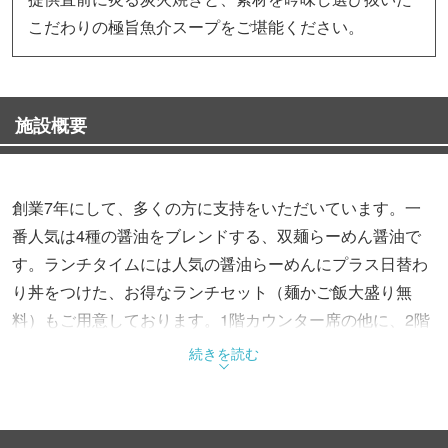
こだわりの極旨魚介スープをご堪能ください。
施設概要
創業7年にして、多くの方に支持をいただいています。一
番人気は4種の醤油をブレンドする、双麺らーめん醤油で
す。ランチタイムには人気の醤油らーめんにプラス日替わ
り丼をつけた、お得なランチセット（麺かご飯大盛り無
料）もご用意しております。1階カウンター席の他に、2階
テーブル席もございますので、ゆっくりお食事されたい方
続きを読む
や、お子様連れの方もお気軽にご来店下さい。