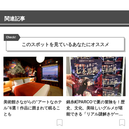
関連記事
Check!
このスポットを見ている
あなたにオススメ
美術館さながらの“アートなホテ
錦糸町PARCOで夏の冒険を！歴
ル”6選！作品に囲まれて眠るこ
史、文化、美味しいグルメが堪
とも
能できる「リアル謎解きゲー
ム」に挑戦