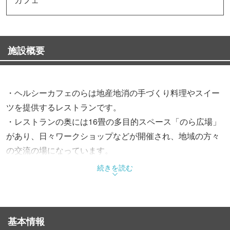
施設概要
・ヘルシーカフェのらは地産地消の手づくり料理やスイー
ツを提供するレストランです。
・レストランの奥には16畳の多目的スペース「のら広場」
があり、日々ワークショップなどが開催され、地域の方々
の交流の場になっています。
・ワークショップがないときには、「のら広場」でお子さ
続きを読む
まを遊ばせながら、ゆっくり安心してお食事をしていただ
けます。
・また、カラダにやさしい食材や手作りの雑貨なども販売
基本情報
しています。