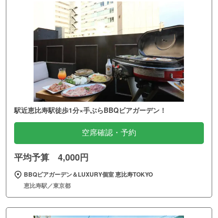
駅近恵比寿駅徒歩1分×手ぶらBBQビアガーデン！
空席確認・予約
平均予算 4,000円
BBQビアガーデン＆LUXURY個室 恵比寿TOKYO
恵比寿駅／東京都