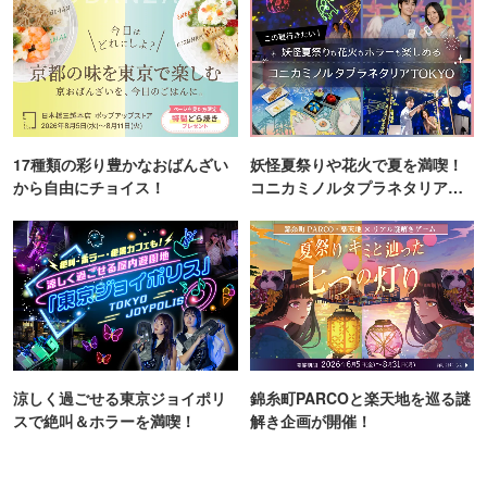
17種類の彩り豊かなおばんざい
妖怪夏祭りや花火で夏を満喫！
から自由にチョイス！
コニカミノルタプラネタリア
TOKYO
涼しく過ごせる東京ジョイポリ
錦糸町PARCOと楽天地を巡る謎
スで絶叫＆ホラーを満喫！
解き企画が開催！