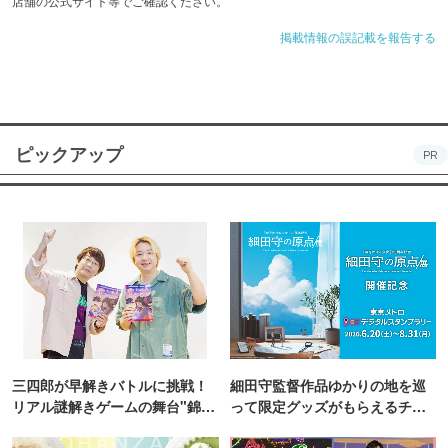
店舗の公式サイト等でご確認ください。
掲載情報の誤記載を報告する
ピックアップ
PR
三四郎が早解きバトルに挑戦！
細田守監督作品ゆかりの地を巡
リアル謎解きゲームの舞台"錦糸
って限定グッズがもらえるチャ
町PARCO・楽天地"を巡る！
ンス！