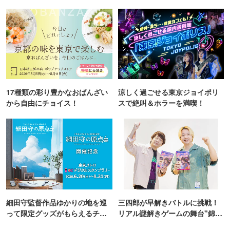
TOKYO
17種類の彩り豊かなおばんざい
涼しく過ごせる東京ジョイポリ
から自由にチョイス！
スで絶叫＆ホラーを満喫！
細田守監督作品ゆかりの地を巡
三四郎が早解きバトルに挑戦！
って限定グッズがもらえるチャ
リアル謎解きゲームの舞台"錦糸
ンス！
町PARCO・楽天地"を巡る！