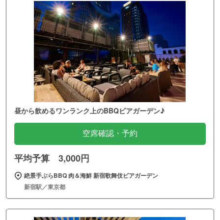
昼から飲めるワンランク上のBBQビアガーデン♪
空席確認・予約
平均予算 3,000円
絶景手ぶらBBQ 肉＆海鮮 新宿歌舞伎ビアガーデン
新宿駅／東京都