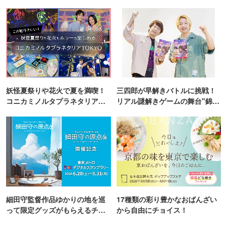
妖怪夏祭りや花火で夏を満喫！
三四郎が早解きバトルに挑戦！
コニカミノルタプラネタリア
リアル謎解きゲームの舞台"錦糸
TOKYO
町PARCO・楽天地"を巡る！
細田守監督作品ゆかりの地を巡
17種類の彩り豊かなおばんざい
って限定グッズがもらえるチャ
から自由にチョイス！
ンス！