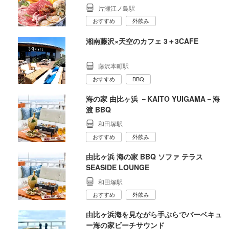
片瀬江ノ島駅
おすすめ
外飲み
湘南藤沢×天空のカフェ 3＋3CAFE
藤沢本町駅
おすすめ
BBQ
海の家 由比ヶ浜 －KAITO YUIGAMA－海
渡 BBQ
和田塚駅
おすすめ
外飲み
由比ヶ浜 海の家 BBQ ソファ テラス
SEASIDE LOUNGE
和田塚駅
おすすめ
外飲み
由比ヶ浜海を見ながら手ぶらでバーベキュ
ー海の家ビーチサウンド