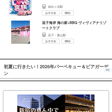
由比ヶ浜駅
おすすめ
BBQ
逗子海岸 海の家×BBQ ヴィヴィアナリゾ
ートクラブ
逗子・葉山駅
おすすめ
BBQ
初夏に行きたい！2026年バーベキュー＆ビアガーデ
PR
ン