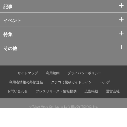
記事
イベント
特集
その他
サイトマップ
利用規約
プライバシーポリシー
利用者情報の外部送信
クチコミ投稿ガイドライン
ヘルプ
お問い合わせ
プレスリリース・情報提供
広告掲載
運営会社
© Tokyo Metro Co., Ltd. & Let’s ENJOY TOKYO, Inc.