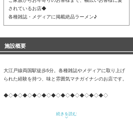
されているお店◆
各種雑誌・メディアに掲載絶品ラーメン♪
施設概要
大江戸線両国駅徒歩5分。各種雑誌やメディアに取り上げ
られた経験を持つ、味と雰囲気マチガイナシのお店です。
◆◇◆◇◆◇◆◇◆◇◆◇◆◇◆◇◆◇◆◇◆◇
こだわり1:店主は製麺所に長く勤務し、自分の目指す味を
続きを読む
とお店を開いたのが、両国石原の地です。土地柄、力士や
有名人が多く訪れ、その肥えた舌を満足させています。そ