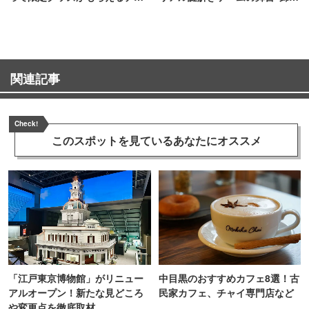
ンス！
町PARCO・楽天地"を巡る！
関連記事
Check!
このスポットを見ている
あなたにオススメ
「江戸東京博物館」がリニュー
中目黒のおすすめカフェ8選！古
アルオープン！新たな見どころ
民家カフェ、チャイ専門店など
や変更点を徹底取材