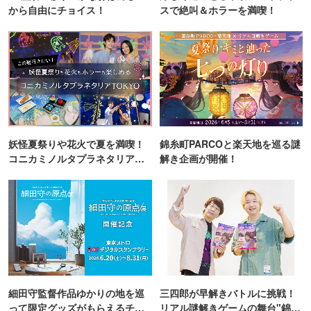
から自由にチョイス！
スで絶叫＆ホラーを満喫！
妖怪夏祭りや花火で夏を満喫！
錦糸町PARCOと楽天地を巡る謎
コニカミノルタプラネタリア
解き企画が開催！
TOKYO
細田守監督作品ゆかりの地を巡
三四郎が早解きバトルに挑戦！
って限定グッズがもらえるチャ
リアル謎解きゲームの舞台"錦糸