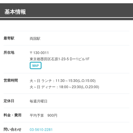
の秘訣は「こだわりの麺」です。玉子麺、しゃんこ麺、国
基本情報
内産小麦を用いたつけ麺、クロレラ麺、など麺の種類も豊
富で、メニューによって使い分けています。
こだわり2:大好評「もやしキムチ」も食べ放題で、提供し
最寄駅
両国駅
ています。（無料）
所在地
〒130-0011
東京都墨田区石原1-23-5 Dー1ビル1F
こだわり3：家族でこむぎやの味をお楽しみいただける空
MAP
間をご用意。カウンターだけじゃない♪テーブル席は4名様
までOK。
営業時間
火～日 ランチ：11:30～15:30(L.O.15:00)
火～日 ディナー：18:00～23:30(L.O.23:00)
ぜひご来店を♪♪
定休日
毎週月曜日
料金・費用
平均予算 900円
問い合わせ
03-5610-2281