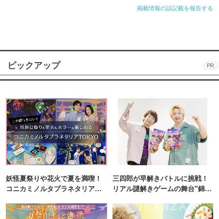
掲載情報の誤記載を報告する
ピックアップ
PR
妖怪夏祭りや花火で夏を満喫！
三四郎が早解きバトルに挑戦！
コニカミノルタプラネタリア
リアル謎解きゲームの舞台"錦糸
TOKYO
町PARCO・楽天地"を巡る！