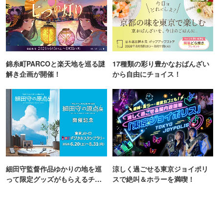
錦糸町PARCOと楽天地を巡る謎
17種類の彩り豊かなおばんざい
解き企画が開催！
から自由にチョイス！
細田守監督作品ゆかりの地を巡
涼しく過ごせる東京ジョイポリ
って限定グッズがもらえるチャ
スで絶叫＆ホラーを満喫！
ンス！