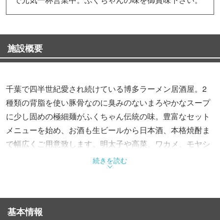
施設概要
千葉で四半世紀愛され続けている博多ラーメン居酒屋。2
種類の背脂を使い豚骨なのに臭みのないまろやかなスープ
に少し固めの極細麺がふくちゃん伝統の味。豊富なセット
メニューを始め、お酒も生ビールから日本酒、本格焼酎ま
で幅広くご用意致します。明太子や高菜、ワカメ、モヤシ
など6種類のトッピングが入れ放題でカップルやファミリ
続きを読む
ーなど幅広いお客様にご好評いただいております。
基本情報