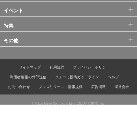
イベント
特集
その他
サイトマップ
利用規約
プライバシーポリシー
利用者情報の外部送信
クチコミ投稿ガイドライン
ヘルプ
お問い合わせ
プレスリリース・情報提供
広告掲載
運営会社
© Tokyo Metro Co., Ltd. & Let’s ENJOY TOKYO, Inc.