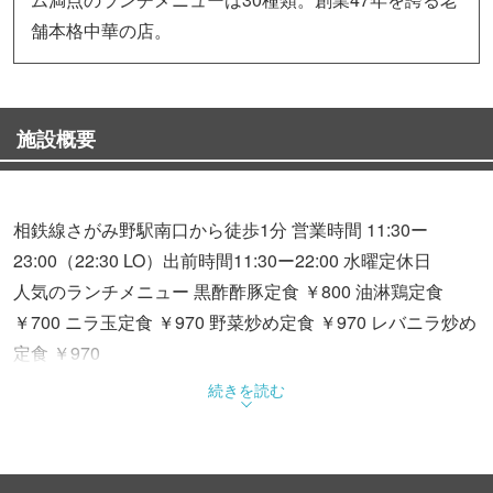
舗本格中華の店。
施設概要
相鉄線さがみ野駅南口から徒歩1分 営業時間 11:30ー
23:00（22:30 LO）出前時間11:30ー22:00 水曜定休日
人気のランチメニュー 黒酢酢豚定食 ￥800 油淋鶏定食
￥700 ニラ玉定食 ￥970 野菜炒め定食 ￥970 レバニラ炒め
定食 ￥970
自慢のWスープのだしでお召し上がり頂く人気の麺メニュ
続きを読む
ー サンマーメン ￥700 特製の秘伝味噌を使った味噌ラーメ
ン￥760 魚介類をふんだんに使った海鮮タンメン ￥970