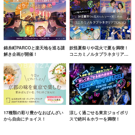
錦糸町PARCOと楽天地を巡る謎
妖怪夏祭りや花火で夏を満喫！
解き企画が開催！
コニカミノルタプラネタリア
TOKYO
17種類の彩り豊かなおばんざい
涼しく過ごせる東京ジョイポリ
から自由にチョイス！
スで絶叫＆ホラーを満喫！