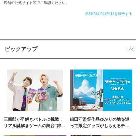
店舗の公式サイト等でご確認ください。
掲載情報の誤記載を報告する
ピックアップ
PR
三四郎が早解きバトルに挑戦！
細田守監督作品ゆかりの地を巡
リアル謎解きゲームの舞台"錦糸
って限定グッズがもらえるチャ
町PARCO・楽天地"を巡る！
ンス！