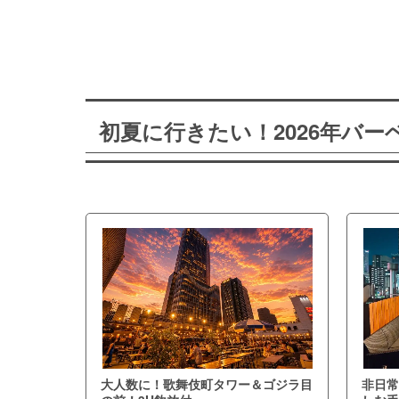
初夏に行きたい！2026年バ
大人数に！歌舞伎町タワー＆ゴジラ目
非日常