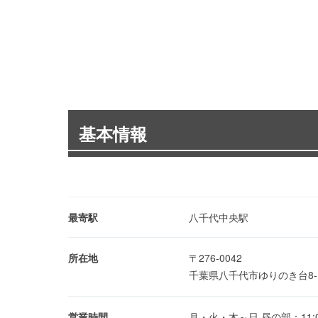
基本情報
最寄駅
八千代中央駅
所在地
〒276-0042
千葉県八千代市ゆりのき台8-1
営業時間
月・火・木～日 昼の部：11:00