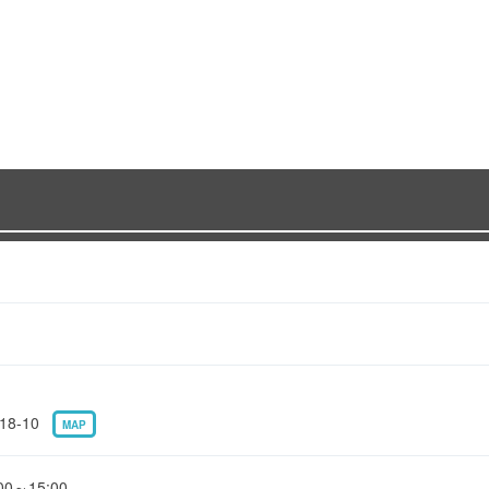
8-10
MAP
～15:00