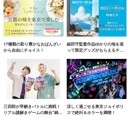
17種類の彩り豊かなおばんざい
細田守監督作品ゆかりの地を巡
から自由にチョイス！
って限定グッズがもらえるチャ
ンス！
三四郎が早解きバトルに挑戦！
涼しく過ごせる東京ジョイポリ
リアル謎解きゲームの舞台"錦糸
スで絶叫＆ホラーを満喫！
町PARCO・楽天地"を巡る！