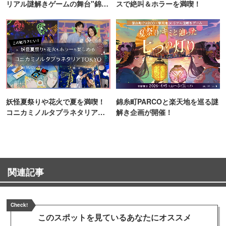
リアル謎解きゲームの舞台"錦糸
スで絶叫＆ホラーを満喫！
町PARCO・楽天地"を巡る！
妖怪夏祭りや花火で夏を満喫！
錦糸町PARCOと楽天地を巡る謎
コニカミノルタプラネタリア
解き企画が開催！
TOKYO
関連記事
Check!
このスポットを見ている
あなたにオススメ