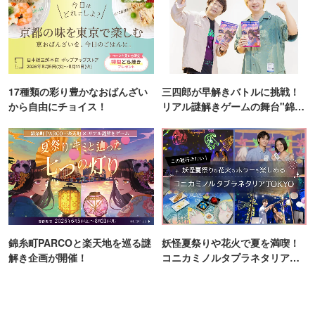
17種類の彩り豊かなおばんざい
三四郎が早解きバトルに挑戦！
から自由にチョイス！
リアル謎解きゲームの舞台"錦糸
町PARCO・楽天地"を巡る！
錦糸町PARCOと楽天地を巡る謎
妖怪夏祭りや花火で夏を満喫！
解き企画が開催！
コニカミノルタプラネタリア
TOKYO