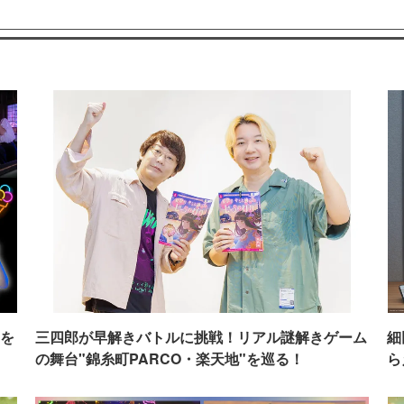
を
三四郎が早解きバトルに挑戦！リアル謎解きゲーム
細
の舞台"錦糸町PARCO・楽天地"を巡る！
ら