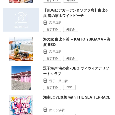
【BBQビアガーデン＆ソファ席】由比ヶ
浜 海の家ホワイトビーチ
和田塚駅
おすすめ
外飲み
海の家 由比ヶ浜 －KAITO YUIGAMA－海
渡 BBQ
和田塚駅
おすすめ
外飲み
逗子海岸 海の家×BBQ ヴィヴィアナリゾ
ートクラブ
逗子・葉山駅
おすすめ
BBQ
湘南LOVE爽族 with THE SEA TERRACE
由比ヶ浜駅