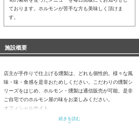
ております。ホルモンが苦手な方も美味しく頂けま
す。
施設概要
店主が手作りで仕上げる燻製は、どれも個性的。様々な風
味・味・食感を是非おためしください。こだわりの燻製シ
リーズをはじめ、ホルモン・燻製は通信販売が可能。是非
ご自宅でのホルモン屋の味をお楽しみください。
オフィシャルサイト
【http://www.horumonya.com/index.html】
続きを読む