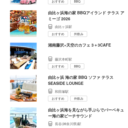
おすすめ
BBQ
由比ヶ浜海の家 BBQアイランド テラス ア
ミーゴ 2026
由比ヶ浜駅
おすすめ
外飲み
湘南藤沢×天空のカフェ 3＋3CAFE
藤沢本町駅
おすすめ
BBQ
由比ヶ浜 海の家 BBQ ソファ テラス
SEASIDE LOUNGE
和田塚駅
おすすめ
外飲み
由比ヶ浜海を見ながら手ぶらでバーベキュ
ー海の家ビーチサウンド
長谷(神奈川県)駅