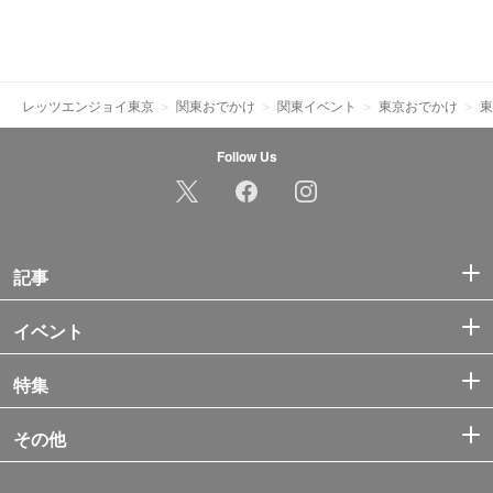
レッツエンジョイ東京
関東おでかけ
関東イベント
東京おでかけ
東
Follow Us
記事
イベント
特集
その他