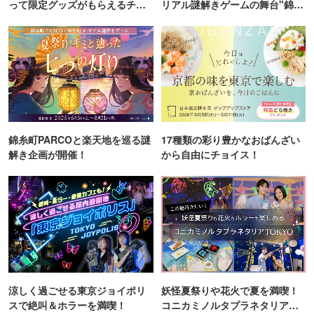
って限定グッズがもらえるチャ
リアル謎解きゲームの舞台"錦糸
ンス！
町PARCO・楽天地"を巡る！
錦糸町PARCOと楽天地を巡る謎
17種類の彩り豊かなおばんざい
解き企画が開催！
から自由にチョイス！
涼しく過ごせる東京ジョイポリ
妖怪夏祭りや花火で夏を満喫！
スで絶叫＆ホラーを満喫！
コニカミノルタプラネタリア