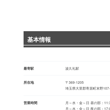
基本情報
最寄駅
波久礼駅
所在地
〒369-1205
埼玉県大里郡寄居町末野107
営業時間
月～水・金～日 昼の部：11:30～1
月～水・金～日 夜の部：17:00～2