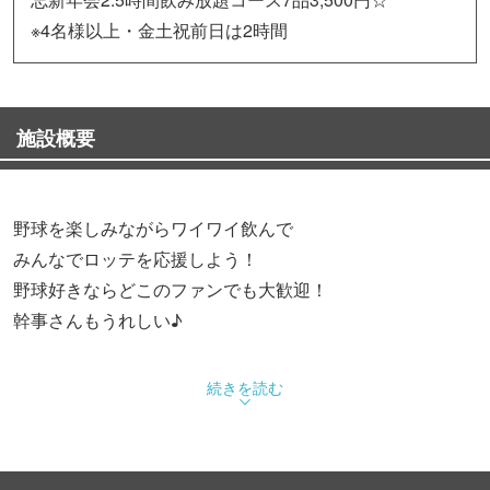
※4名様以上・金土祝前日は2時間
施設概要
野球を楽しみながらワイワイ飲んで
みんなでロッテを応援しよう！
野球好きならどこのファンでも大歓迎！
幹事さんもうれしい♪
☆新松戸駅徒歩30秒！！駅近で広々掘りごたつ座敷☆
続きを読む
【鳥料理】【千葉の地魚】【地酒】【やきとり】