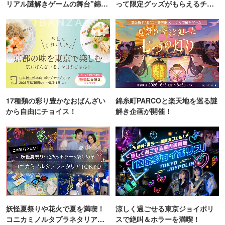
リアル謎解きゲームの舞台"錦糸
って限定グッズがもらえるチャ
町PARCO・楽天地"を巡る！
ンス！
17種類の彩り豊かなおばんざい
錦糸町PARCOと楽天地を巡る謎
から自由にチョイス！
解き企画が開催！
妖怪夏祭りや花火で夏を満喫！
涼しく過ごせる東京ジョイポリ
コニカミノルタプラネタリア
スで絶叫＆ホラーを満喫！