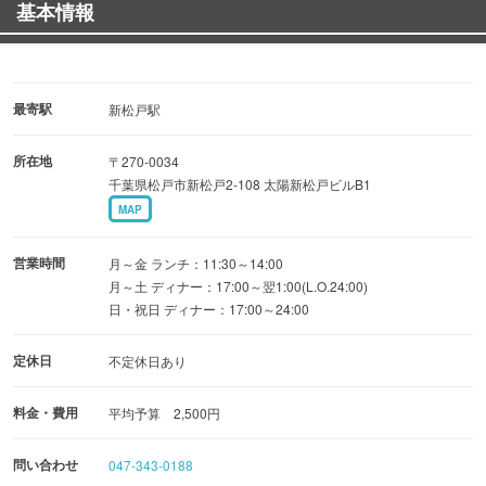
基本情報
宴会はみんなが幸せになれるやきとり庵バーえびす顔で♪
最寄駅
新松戸駅
所在地
〒270-0034
千葉県松戸市新松戸2-108 太陽新松戸ビルB1
MAP
営業時間
月～金 ランチ：11:30～14:00
月～土 ディナー：17:00～翌1:00(L.O.24:00)
日・祝日 ディナー：17:00～24:00
定休日
不定休日あり
料金・費用
平均予算 2,500円
問い合わせ
047-343-0188