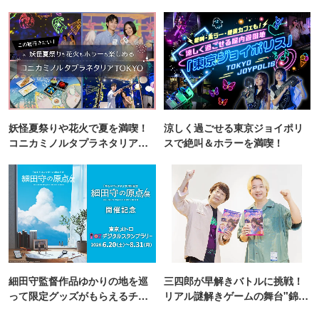
妖怪夏祭りや花火で夏を満喫！
涼しく過ごせる東京ジョイポリ
コニカミノルタプラネタリア
スで絶叫＆ホラーを満喫！
TOKYO
細田守監督作品ゆかりの地を巡
三四郎が早解きバトルに挑戦！
って限定グッズがもらえるチャ
リアル謎解きゲームの舞台"錦糸
ンス！
町PARCO・楽天地"を巡る！