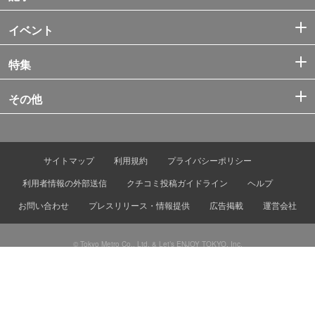
イベント
特集
その他
サイトマップ
利用規約
プライバシーポリシー
利用者情報の外部送信
クチコミ投稿ガイドライン
ヘルプ
お問い合わせ
プレスリリース・情報提供
広告掲載
運営会社
© Tokyo Metro Co., Ltd. & Let’s ENJOY TOKYO, Inc.