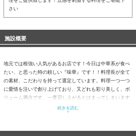
さい
施設概要
地元では根強い人気があるお店です！今日は中華系が食べ
たい、と思った時の頼しい『味華』です！！料理長が全て
の素材、こだわりを持って選定しています。料理一つ一つ
に愛情を注いで創り上げており、又どれも彩り美しく、ボ
リューム満点です。一度召し上がるとはまってしまいます
よ！広い店内と広い駐車場がありますので、何時でも安心
続きを読む
してご来店下さいませ。