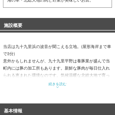
施設概要
当店は九十九里浜の波音が聞こえる立地。(屋形海岸まで車
で3分)
意外かもしれませんが、九十九里平野は養豚業が盛んで当
町内には豚の加工所もあります。新鮮な豚肉が毎日仕入れ
られる恵まれた環境なのです。気候温暖な北総大地で育っ
た美味しい豚肉を是非！ご賞味ください。
続きを読む
お刺身も銚子港水揚げのイワシ・カツオ・サンマ・本場の
九十九里ナメロウなど海鮮類も取り揃えております。年齢
を問わずご家族全員で楽しめるお店です。
基本情報