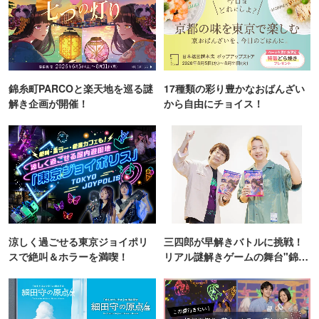
錦糸町PARCOと楽天地を巡る謎
17種類の彩り豊かなおばんざい
解き企画が開催！
から自由にチョイス！
涼しく過ごせる東京ジョイポリ
三四郎が早解きバトルに挑戦！
スで絶叫＆ホラーを満喫！
リアル謎解きゲームの舞台"錦糸
町PARCO・楽天地"を巡る！