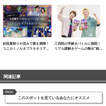
妖怪夏祭りや花火で夏を満喫！
三四郎が早解きバトルに挑戦！
コニカミノルタプラネタリア
リアル謎解きゲームの舞台"錦糸
TOKYO
町PARCO・楽天地"を巡る！
関連記事
Check!
このスポットを見ている
あなたにオススメ