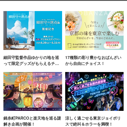
細田守監督作品ゆかりの地を巡
17種類の彩り豊かなおばんざい
って限定グッズがもらえるチャ
から自由にチョイス！
ンス！
錦糸町PARCOと楽天地を巡る謎
涼しく過ごせる東京ジョイポリ
解き企画が開催！
スで絶叫＆ホラーを満喫！