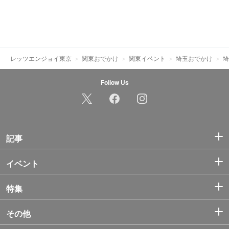
レッツエンジョイ東京
関東おでかけ
関東イベント
埼玉おでかけ
埼
Follow Us
記事
イベント
特集
その他