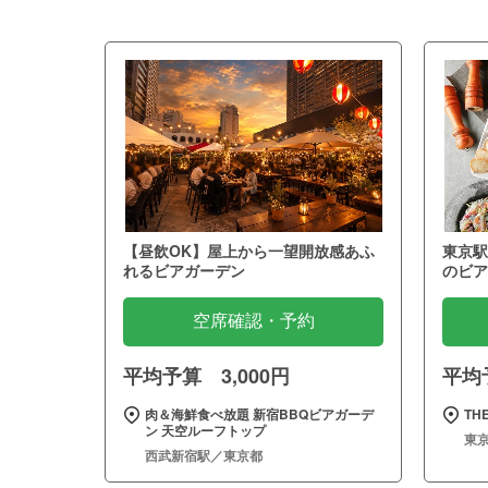
【昼飲OK】屋上から一望開放感あふ
東京駅
れるビアガーデン
のビア
空席確認・予約
平均予算 3,000円
平均予
肉＆海鮮食べ放題 新宿BBQビアガーデ
THE
ン 天空ルーフトップ
東
西武新宿駅／東京都