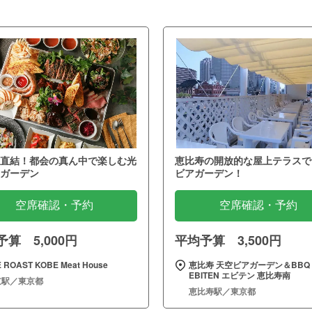
直結！都会の真ん中で楽しむ光
恵比寿の開放的な屋上テラスで
ガーデン
ビアガーデン！
空席確認・予約
空席確認・予約
算 5,000円
平均予算 3,500円
 ROAST KOBE Meat House
恵比寿 天空ビアガーデン＆BBQ
EBITEN エビテン 恵比寿南
京駅／東京都
恵比寿駅／東京都