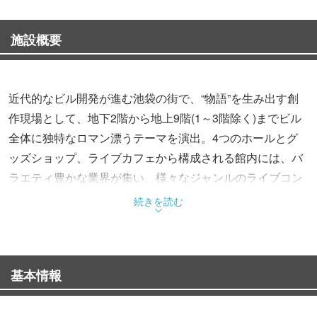
施設概要
近代的なビル開発が進む池袋の街で、“物語”を生み出す創
作現場として、地下2階から地上9階(1～3階除く)までビル
全体に独特なロマン漂うテーマを演出。4つのホールとグ
ッズショップ、ライブカフェから構成される館内には、バ
ラエティ豊かな業界が集い、様々なジャンルのライブコン
テンツが楽しめます。
続きを読む
＜コンテンツ＞
■Club Mixa
基本情報
音楽ライブに特化したスペースであるClub Mixaでは、キン
グレコード所属アーティストのライブをはじめ、多様なア
ーティストやイベントが楽しめます。