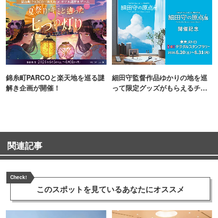
錦糸町PARCOと楽天地を巡る謎
細田守監督作品ゆかりの地を巡
解き企画が開催！
って限定グッズがもらえるチャ
ンス！
関連記事
Check!
このスポットを見ている
あなたにオススメ