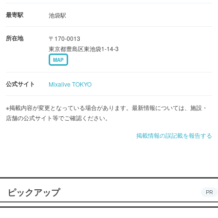
■Studio Mixa
最寄駅
池袋駅
テレビ東京の番組のライブや公開収録、大人気アニメやド
所在地
〒170-0013
ラマの展覧会も続々開催されます。
東京都豊島区東池袋1-14-3
■Store Mixa
MAP
ブシロードコンテンツのオフィシャルショップが登場で
す。
公式サイト
Mixalive TOKYO
■Theater Mixa
マンガやアニメとミュージカルが融合した2.5次元演劇を中
※掲載内容が変更となっている場合があります。最新情報については、施設・
店舗の公式サイト等でご確認ください。
心に、数々の公演を国内のみならず海外でも精力的に行う
など、新たなチャレンジを続けているネルケプランニン
掲載情報の誤記載を報告する
グ。ここでは様々なジャンルで新たな作品を生み出しま
す。
■Hall Mixa
講談社関連の作品発表会やトークショーをはじめ、VR演劇
ピックアップ
PR
などこれまでなかなか体験できなかった演目も積極的に紹
介するスペースです。