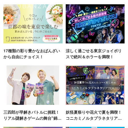
■Live Cafe Mixa
漫画・アニメ・小説などの様々な作品をテーマに、一定期
間で趣向の変わる“五感で感じるライブカフェ”。
17種類の彩り豊かなおばんざい
涼しく過ごせる東京ジョイポリ
から自由にチョイス！
スで絶叫＆ホラーを満喫！
三四郎が早解きバトルに挑戦！
妖怪夏祭りや花火で夏を満喫！
リアル謎解きゲームの舞台"錦糸
コニカミノルタプラネタリア
町PARCO・楽天地"を巡る！
TOKYO