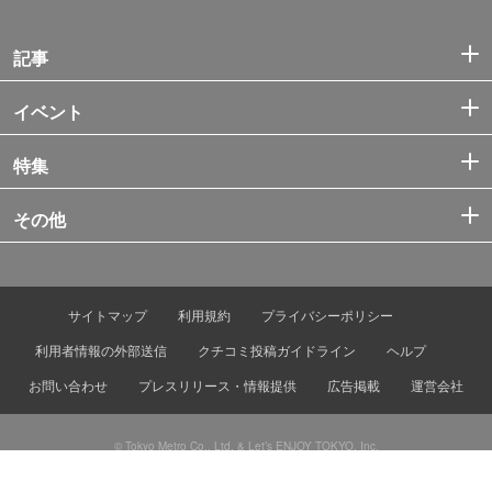
記事
イベント
特集
その他
サイトマップ
利用規約
プライバシーポリシー
利用者情報の外部送信
クチコミ投稿ガイドライン
ヘルプ
お問い合わせ
プレスリリース・情報提供
広告掲載
運営会社
© Tokyo Metro Co., Ltd. & Let’s ENJOY TOKYO, Inc.