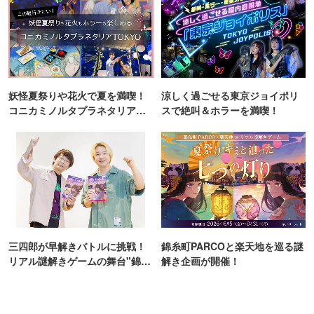
つまり、年の初めに豊作の神が来てくれるから「おめでた
い」のであり、精一杯歳神さまをおもてなしし、感謝し新
たな豊作を祈ったのが日本の正月のはじまりです。
12月中に神棚をきれいにし天照皇大神宮（天照さま・大神
妖怪夏祭りや花火で夏を満喫！
涼しく過ごせる東京ジョイポリ
宮さま）と氏神さま（久伊豆の神さま）をお祀りしましょ
コニカミノルタプラネタリア
スで絶叫＆ホラーを満喫！
う。
TOKYO
そして、すがすがしい気持ちで新年を迎えましょう。幣束
（歳神さまなどが宿る依り代）や晦日祓い等も頒布いたし
ます。
[そのほかの行事]
久伊豆神社では、大祓い、例大祭、菊花展、節分、ひな祭
三四郎が早解きバトルに挑戦！
錦糸町PARCOと楽天地を巡る謎
り、など各種行事を執り行っております。
リアル謎解きゲームの舞台"錦糸
解き企画が開催！
また、清らかな雅楽の音にあわせて美しい舞を奉納致しま
町PARCO・楽天地"を巡る！
す。季節ごとの節目にも是非足をお運びください。