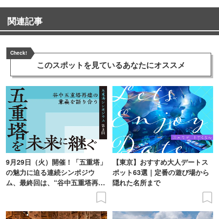
【ご祈願】
関連記事
[勝負運に]
久伊豆神社は、戦国時代には岩槻城の城郭内の鎮守として
も崇められ、軍事の成功等を祈願したといわれておりま
Check!
このスポットを見ている
あなたにオススメ
す。
近年ではアメリカ横断ウルトラクイズの予選会場になるな
ど、勝負運・合格祈願の神社として有名です。勝利、合格
を勝ち取るということは、人生の出発でもあり自分の運勢
にも左右することになります。よりよい人生を歩んで行く
為に神様のお力をおかりし、日頃の成果を発揮できるよう
お祈り申し上げます。
9月29日（火）開催！「五重塔」
【東京】おすすめ大人デートス
の魅力に迫る連続シンポジウ
ポット63選｜定番の遊び場から
[良縁祈願・縁結びに]
ム、最終回は、“谷中五重塔再建
隠れた名所まで
人は一生のなかで多くの人に巡り合い、そのなかには｢人生
の意義を語り合う”がテーマ
のパートナーとの出会い」「良い仕事との出会い」
「一生に一度の出会い」とさまざまな出会いがあります。