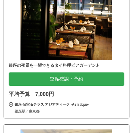
が軽いと言うことにあやかり「戌の日」に安産祈願をし腹
帯を巻きます。さらに、子宝に恵まれたことを神様に感謝
し、母体の安全と無事に赤ちゃんが生まれることを祈願し
ます。当日、腹帯をご持参いただければ祈願受付の際にお
預かりし、御朱印を押させていただきます。また、授与所
にてサラシタイプの腹帯も頒布しておりますので、久伊豆
神社で安産祈願をしませんか。
銀座の夜景を一望できるタイ料理ビアガーデン♪
※目安の日にちですので妊婦様の体調に合わせてお越しく
ださい。
空席確認・予約
[厄年に]
平均予算 7,000円
通常厄年とは、心身や社会環境の変化から精神的・肉体的
銀座 個室＆テラス アジアティーク ‐Asiatique‐
疲労をおこし体調を崩しやすく災難が降りかかりやすい年
銀座駅／東京都
といわれております。
久伊豆神社では災難を未然に防ぎ、いつもと変わらない
日々の生活をお過ごしいただけますよう祈願いたします。