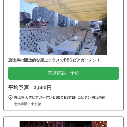
男性は25歳・42歳、女性は19歳・33歳・37歳、男女共通
61歳が厄年に当たり｢本厄」、前後の年を｢前厄｣「後厄」
といいます。
[年祝いに]
節目のお祝いの年に、これまでの人生を自省し神様に感謝
するとともに、これからの益々の健康と発展を祈願いたし
恵比寿の開放的な屋上テラスでBBQビアガーデン！
ます。
還暦、古希、喜寿、傘寿、半寿、米寿、卒寿、白寿、上寿
空席確認・予約
のお祝いをしましょう。
平均予算 3,500円
◎結婚式のご案内◎
恵比寿 天空ビアガーデン＆BBQ EBITEN エビテン 恵比寿南
久伊豆神社では結婚式も執り行えます。
恵比寿駅／東京都
人生の始まりともいうべき結婚式は、最も重要な儀式であ
り、日本古来の伝統を継承した神前でおこなう厳粛な式で
す。