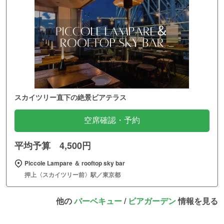
スカイツリー直下の絶景ビアテラス
空席確認・予約
平均予算 4,500円
Piccole Lampare ＆ rooftop sky bar
押上〈スカイツリー前〉駅／東京都
他の
バーベキュー
/
ビアガーデン
情報を見る