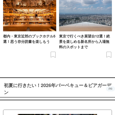
そういった巡り合わせを”縁”と呼んでいます。
久伊豆神社の御祭神であります大国主命は縁結びの神様と
しても有名で、多くの姫神と結ばれ多くの子孫をのこしま
したが、男女の縁だけでなく、多種多様の縁も結んでくれ
る神様です。さらに境内には、2本のモッコクの木が1つに
都内・東京近郊のブックホテル5
東京で行くべき展望台12選！絶
選！思う存分読書を楽しもう
景を楽しめる新名所から入場無
結ばれた「夫婦(メオト)モッコク」がございます。この
料のスポットまで
「縁結びの木」を求めて、各地からご参拝に訪れます。
同時に、2枚の絵馬が1つに結ばれた「夢むすび絵馬」と
「夢叶い守り」が好評となっております。 この絵馬に書か
れた”夢”を神様はきっと結んでくださることでしょう。
｢夢叶いお守り｣｢むすびお守り｣などのお守りも頒布してお
初夏に行きたい！2026年バーベキュー＆ビアガーデ
ります。
PR
ン
[安産祈願に]
日本には古くから、妊娠5カ月目の戌の日に腹帯を締め
て、母子の健康を祈願する習慣があります。「犬」は出産