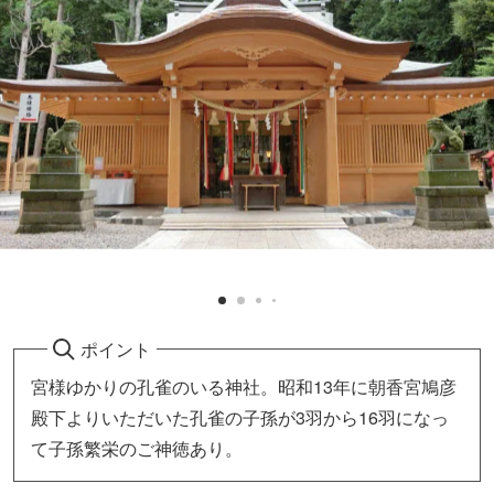
ポイント
宮様ゆかりの孔雀のいる神社。昭和13年に朝香宮鳩彦
殿下よりいただいた孔雀の子孫が3羽から16羽になっ
て子孫繁栄のご神徳あり。