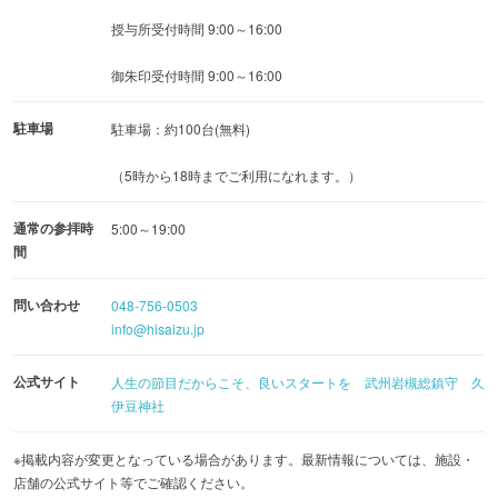
この神様は「因幡(いなば)の白(しろ)兎(うさぎ)」という神
授与所受付時間 9:00～16:00
話に登場する心優しい神様です。
御朱印受付時間 9:00～16:00
また、たくさんの別名を持っています。同時にたくさんの
ご神徳を兼ね備え、縁結びの神・農耕の神・鉱業の神・商
駐車場
駐車場：約100台(無料)
売の神・医療の神・生成化育の神・子孫繁栄の神であり、
（5時から18時までご利用になれます。）
土地を拓いて国を造り治め、さまざまな文化を人々に授け
たという国造り・国土開拓の神様でもあります。
通常の参拝時
5:00～19:00
間
【行事のご案内】
問い合わせ
048-756-0503
[月次祭（つきなみさい）]
info@hisaizu.jp
毎月、お朔（おついたち、一日）に月次祭を挙行していま
す。
公式サイト
人生の節目だからこそ、良いスタートを 武州岩槻総鎮守 久
月次祭とは、月の初めに不自由なく生かされていることに
伊豆神社
感謝し、今月も神様に見守っていただきますようお願いす
※掲載内容が変更となっている場合があります。最新情報については、施設・
るお祭りです。祈願後季節のごはん物を召し上がっていた
店舗の公式サイト等でご確認ください。
だいております。また、お神酒をお分かちいたしておりま