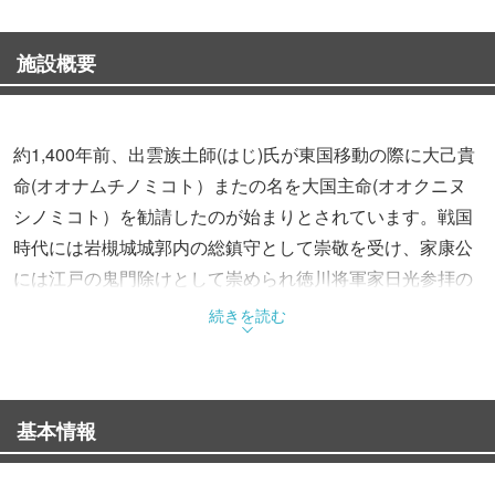
施設概要
約1,400年前、出雲族土師(はじ)氏が東国移動の際に大己貴
命(オオナムチノミコト）またの名を大国主命(オオクニヌ
シノミコト）を勧請したのが始まりとされています。戦国
時代には岩槻城城郭内の総鎮守として崇敬を受け、家康公
には江戸の鬼門除けとして崇められ徳川将軍家日光参拝の
折には道中の安全祈願も行われていました。その後も国土
続きを読む
開拓・産業育成・商売繁盛・子孫繁栄・家内安全・方位除
け厄除け・安産祈願・必勝祈願・クイズ必勝などの祈願者
の崇敬を集め、正月には約13万人の参拝者でにぎわいま
基本情報
す。
【初詣の特徴】