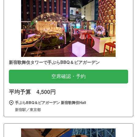
新郎新婦がこれから先、お互いに助け励ましあうことを神
様に誓い、この縁をさらに固い縁とし結ばれますことをお
祈りいたします。
緑に包まれた荘厳な境内を雅楽の音色にて御神前へと参進
いたします。
御神前で感謝の念を捧げ、将来を誓うことにより御神徳を
いただきます。
新宿歌舞伎タワーで手ぶらBBQ＆ビアガーデン
そしてさらに終生の御加護をお願い申し上げます。
空席確認・予約
※詳しくは、久伊豆神社までお気軽にお問合せください。
平均予算 4,500円
手ぶらBBQ＆ビアガーデン 新宿歌舞伎Hall
新宿駅／東京都