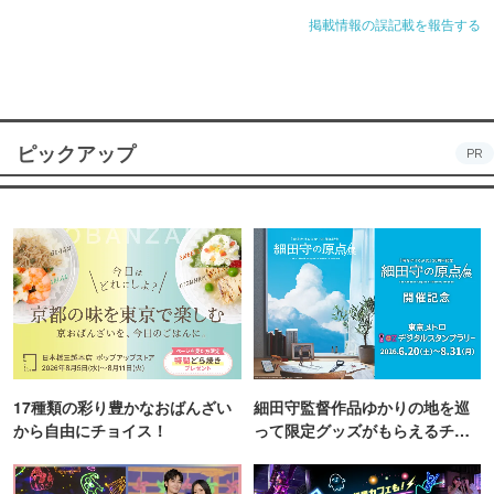
掲載情報の誤記載を報告する
すので益々神様のお力が体の中にまで浸透していくことで
しょう。
●初穂料…無料です。
●時 間…9:00～10:00ごろまで。
ピックアップ
※通い瓶子にてお神酒をお分かちいたします。
PR
[カマ〆（かまじめ）頒布]
新年を迎えるということは歳神さま（お正月さま）を迎え
るという事です。
年が改まるからおめでたいだけでなく、歳神さまという稲
等の御霊である豊作の神が我が家にやってくるからです。
歳神＝年神で「年」は「稔」に通じ、文字通り稲等のを実
りを与える神さまです。
17種類の彩り豊かなおばんざい
細田守監督作品ゆかりの地を巡
豊作を祈る文字は、稲等の種をまき、収穫するまでの1年
から自由にチョイス！
って限定グッズがもらえるチャ
ンス！
という意味で年月の「年」としても使われるようになった
そうです。