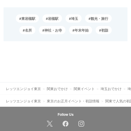
東岩槻駅
岩槻駅
埼玉
観光・旅行
名所
神社・お寺
年末年始
初詣
レッツエンジョイ東京
関東おでかけ
関東イベント
埼玉おでかけ
埼
レッツエンジョイ東京
東京のお正月イベント・初詣情報
関東で人気の初
Follow Us