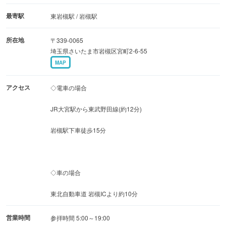
年末年始期間のみ24時間参拝可能、授与所あり、おみくじ
最寄駅
東岩槻駅 / 岩槻駅
あり、御朱印あり
所在地
〒339-0065
埼玉県さいたま市岩槻区宮町2-6-55
＜年末年始の新型コロナウイルス対策、施設からのお願い
MAP
＞
感染症対策としてマスク着用のご協力並びに、拝殿内への
アクセス
◇電車の場合
入場制限を行う予定。
JR大宮駅から東武野田線(約12分)
[正月の主な行事]
岩槻駅下車徒歩15分
※振舞酒は中止
里神楽：元旦（11:00～16:00）
琴演奏：二日（11:30～・14:30）
◇車の場合
初午太鼓：三日（11:30～・14:30～）
東北自動車道 岩槻ICより約10分
【神様について】
営業時間
参拝時間 5:00～19:00
久伊豆神社のご祭神は、大国主命です。