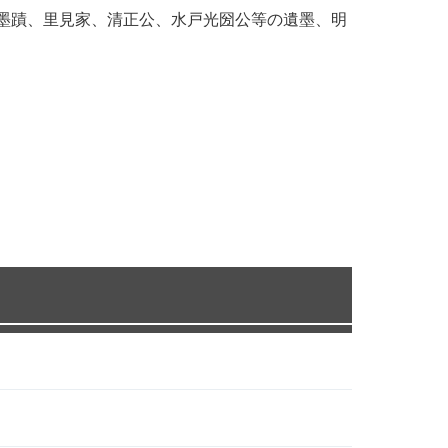
の墨蹟、里見家、清正公、水戸光圀公等の遺墨、明