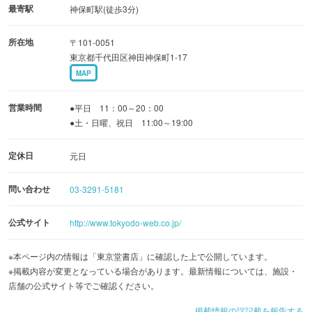
2階「人間の"活動"を掴むフロア」には、社会科学や自然科
最寄駅
神保町駅(徒歩3分)
学、芸術や建築などの専門書やビジネス書が豊富にそろい
所在地
〒101-0051
ます。
東京都千代田区神田神保町1-17
MAP
3階「人間の"思考"を辿るフロア」には、日本文学や外国文
学などの文学全集が充実。“一冊の本と出会う喜び”をテー
営業時間
●平日 11：00～20：00
マに地方出版社や小部数の出版物なども豊富に取りそろえ
●土・日曜、祝日 11:00～19:00
ています。
定休日
元日
全フロアを通して、スタッフ工夫の特色ある品ぞろえを意
問い合わせ
03-3291-5181
識している書店として知られており、数々の作家や専門家
からも支持を受けています。
公式サイト
http://www.tokyodo-web.co.jp/
※本ページ内の情報は「東京堂書店」に確認した上で公開しています。
※掲載内容が変更となっている場合があります。最新情報については、施設・
店舗の公式サイト等でご確認ください。
掲載情報の誤記載を報告する