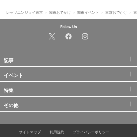
レッツエンジョイ東京
関東おでかけ
関東イベント
東京おでかけ
東
Follow Us
記事
イベント
特集
その他
サイトマップ
利用規約
プライバシーポリシー