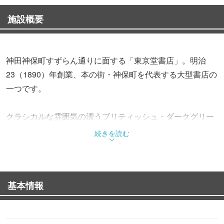
施設概要
神田神保町すずらん通りに面する「東京堂書店」。明治
23（1890）年創業、本の街・神保町を代表する大型書店の
一つです。
クラシカルな雰囲気の漂うブリティッシュ・ダークグリー
ンのファサードが目印の同店。地上1～3階の3フロアから
続きを読む
成り、同店独自のさまざまなフェアが開催されています。
1階「人間の"未来"を読むフロア」では、週間ベストセラー
基本情報
や話題の新刊を手に取れるほか、文庫・新書・選書・児童
書、雑誌などが並びます。