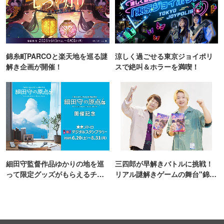
錦糸町PARCOと楽天地を巡る謎
涼しく過ごせる東京ジョイポリ
解き企画が開催！
スで絶叫＆ホラーを満喫！
細田守監督作品ゆかりの地を巡
三四郎が早解きバトルに挑戦！
って限定グッズがもらえるチャ
リアル謎解きゲームの舞台"錦糸
ンス！
町PARCO・楽天地"を巡る！