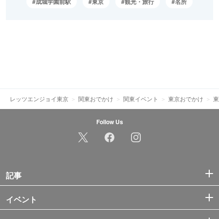
成城学園前駅
東京
観光・旅行
名所
レッツエンジョイ東京
関東おでかけ
関東イベント
東京おでかけ
東
Follow Us
記事
イベント