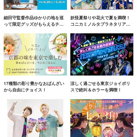
細田守監督作品ゆかりの地を巡
妖怪夏祭りや花火で夏を満喫！
って限定グッズがもらえるチャ
コニカミノルタプラネタリア
ンス！
TOKYO
17種類の彩り豊かなおばんざい
涼しく過ごせる東京ジョイポリ
から自由にチョイス！
スで絶叫＆ホラーを満喫！