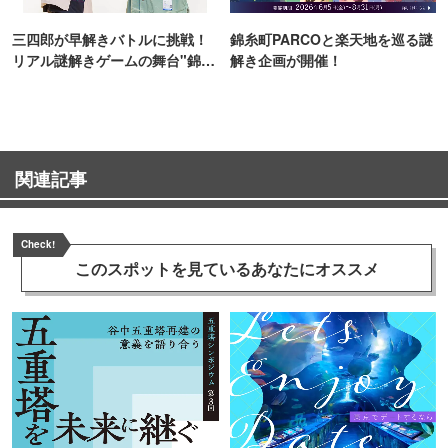
三四郎が早解きバトルに挑戦！
錦糸町PARCOと楽天地を巡る謎
リアル謎解きゲームの舞台"錦糸
解き企画が開催！
町PARCO・楽天地"を巡る！
関連記事
Check!
このスポットを見ている
あなたにオススメ