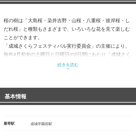
桜の樹は「大島桜・染井吉野・山桜・八重桜・彼岸桜・し
だれ桜」と種類もさまざまで、いろいろな花を見て楽しむ
ことができます。
「成城さくらフェスティバル実行委員会」の主催により、
毎年4月初旬の土曜日と日曜日の2日間にわたり「成城さく
らフェスティバル」が実施されています。
続きを読む
基本情報
最寄駅
成城学園前駅