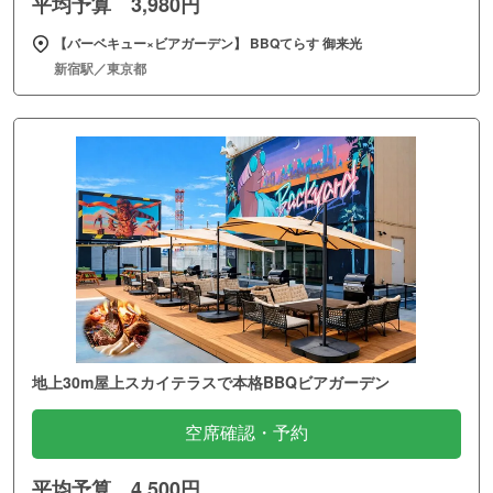
平均予算 3,980円
【バーベキュー×ビアガーデン】 BBQてらす 御来光
新宿駅／東京都
地上30m屋上スカイテラスで本格BBQビアガーデン
空席確認・予約
平均予算 4,500円