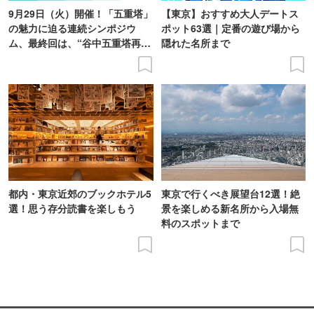
9月29日（火）開催！「五重塔」
【東京】おすすめ大人デートス
の魅力に迫る連続シンポジウ
ポット63選｜定番の遊び場から
ム、最終回は、“谷中五重塔再建
隠れた名所まで
の意義を語り合う”がテーマ
都内・東京近郊のブックホテル5
東京で行くべき展望台12選！絶
選！思う存分読書を楽しもう
景を楽しめる新名所から入場無
料のスポットまで