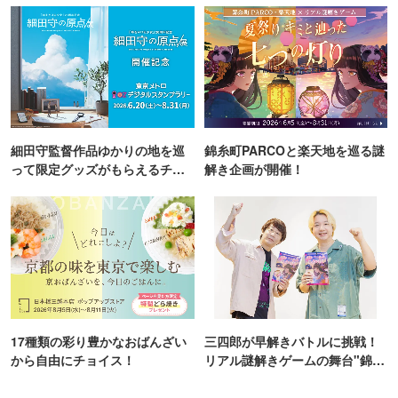
細田守監督作品ゆかりの地を巡
錦糸町PARCOと楽天地を巡る謎
って限定グッズがもらえるチャ
解き企画が開催！
ンス！
17種類の彩り豊かなおばんざい
三四郎が早解きバトルに挑戦！
から自由にチョイス！
リアル謎解きゲームの舞台"錦糸
町PARCO・楽天地"を巡る！