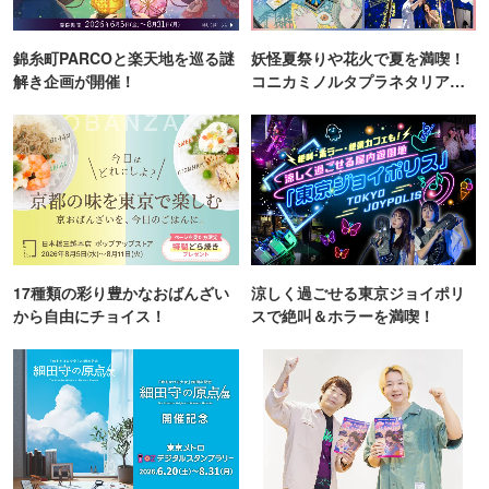
錦糸町PARCOと楽天地を巡る謎
妖怪夏祭りや花火で夏を満喫！
解き企画が開催！
コニカミノルタプラネタリア
TOKYO
17種類の彩り豊かなおばんざい
涼しく過ごせる東京ジョイポリ
から自由にチョイス！
スで絶叫＆ホラーを満喫！