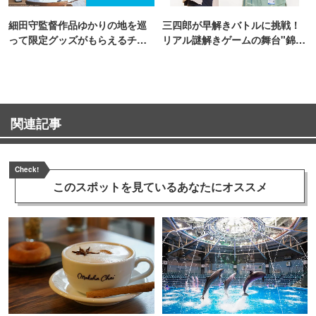
細田守監督作品ゆかりの地を巡
三四郎が早解きバトルに挑戦！
って限定グッズがもらえるチャ
リアル謎解きゲームの舞台"錦糸
ンス！
町PARCO・楽天地"を巡る！
関連記事
Check!
このスポットを見ている
あなたにオススメ