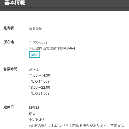
基本情報
自慢のメニューは、揚げたてサクサクで肉厚なアジが2枚
ものった、
ボリューム満点の「アジフライ定食」！
自家製タルタルソースとの相性も抜群でご飯が進みます♪
最寄駅
法界院駅
所在地
〒700-0082
さらに、贅沢なミックスフライや、
岡山県岡山市北区津島中3-6-4
豚骨×鶏ガラ×ねぎ油が香る「くるり中華そば定食」など多
MAP
彩な料理が勢揃い！
夜はお酒に合う一品料理も豊富で、最大30名様までの貸切
営業時間
月〜土
宴会にも柔軟に対応いたします◎
11:30〜14:30
（L.O.14:00）
18:00〜22:00
（L.O.21:00）
定休日
日曜日
祝日
不定休あり
※食材の売り切れにより早く閉める場合があります。営業日は