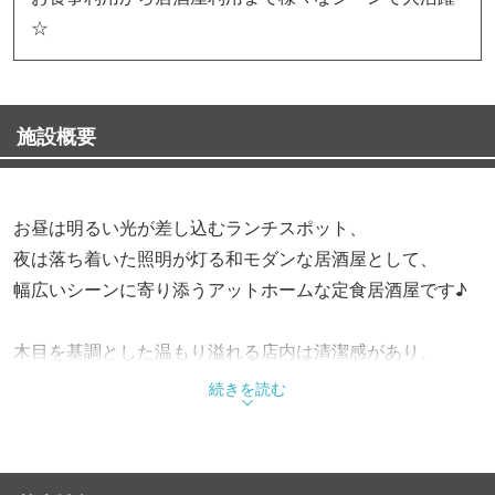
☆
施設概要
お昼は明るい光が差し込むランチスポット、
夜は落ち着いた照明が灯る和モダンな居酒屋として、
幅広いシーンに寄り添うアットホームな定食居酒屋です♪
木目を基調とした温もり溢れる店内は清潔感があり、
女性お一人様でも気兼ねなくお過ごしいただけます！
続きを読む
10席のカウンター席のほか、グループ用のテーブル席も完
備しています◎