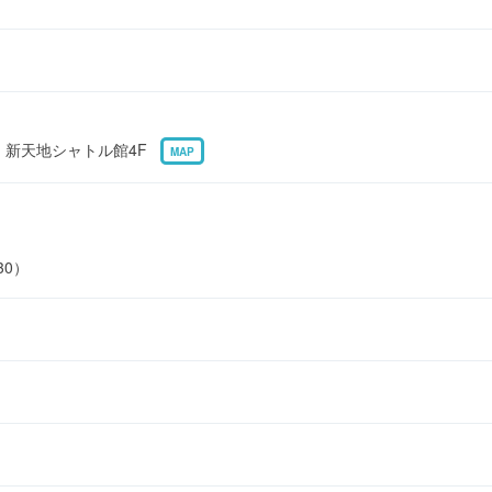
1 新天地シャトル館4F
MAP
30）