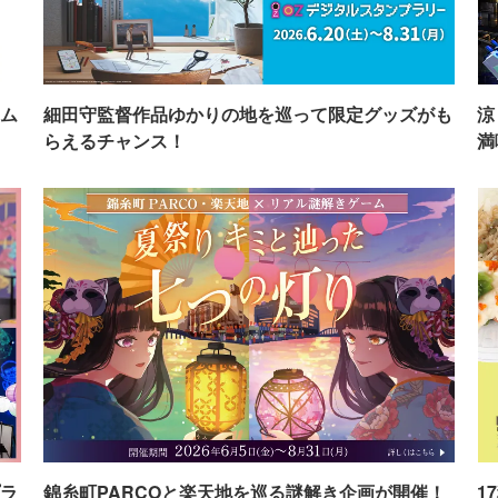
ム
細田守監督作品ゆかりの地を巡って限定グッズがも
涼
らえるチャンス！
満
ラ
錦糸町PARCOと楽天地を巡る謎解き企画が開催！
1