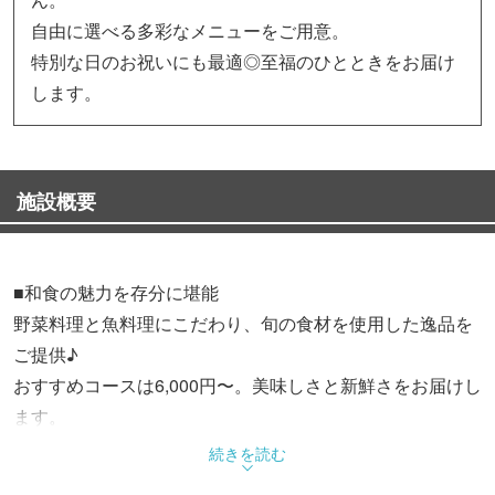
自由に選べる多彩なメニューをご用意。
特別な日のお祝いにも最適◎至福のひとときをお届け
します。
施設概要
■和食の魅力を存分に堪能
野菜料理と魚料理にこだわり、旬の食材を使用した逸品を
ご提供♪
おすすめコースは6,000円〜。美味しさと新鮮さをお届けし
ます。
特別な日のお祝いやサプライズにもぴったりです！
続きを読む