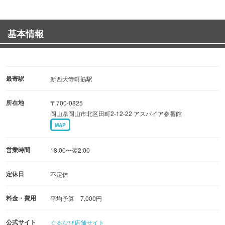
■厳選されたお酒
日本ソムリエ協会認定 Sake Diploma（酒ディプロマ）が
基本情報
選んだ日本酒や焼酎をご用意。
お酒について深い知識を持ち、品質を見極めることができ
る Sake Diploma（酒ディプロマ）。
お料理に合うおすすめのお酒を是非お尋ねください。
最寄駅
新西大寺町筋駅
所在地
〒700-0825
■居心地の良い雰囲気
岡山県岡山市北区田町2-12-22 アスパイア参番館
職人の技を間近で感じることができる一枚板で作られた美
MAP
しいカウンター。
落ち着いた空間でゆったりとした時間をお過ごしいただけ
営業時間
18:00〜翌2:00
ます。
宴会に最適な座敷もご用意◎大切な方々と共に楽しいひと
定休日
不定休
ときをお楽しみいただけます。
料金・費用
平均予算 7,000円
公式サイト
ぐるなび店舗サイト