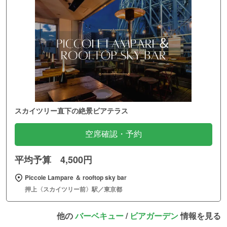
スカイツリー直下の絶景ビアテラス
空席確認・予約
平均予算 4,500円
Piccole Lampare ＆ rooftop sky bar
押上〈スカイツリー前〉駅／東京都
他の
バーベキュー
/
ビアガーデン
情報を見る