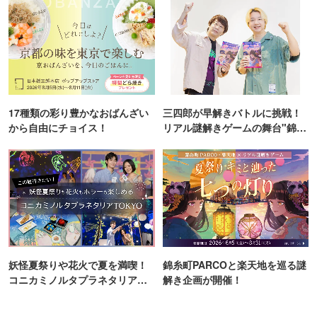
17種類の彩り豊かなおばんざい
三四郎が早解きバトルに挑戦！
から自由にチョイス！
リアル謎解きゲームの舞台"錦糸
町PARCO・楽天地"を巡る！
妖怪夏祭りや花火で夏を満喫！
錦糸町PARCOと楽天地を巡る謎
コニカミノルタプラネタリア
解き企画が開催！
TOKYO