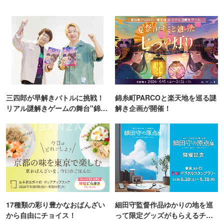
三四郎が早解きバトルに挑戦！
錦糸町PARCOと楽天地を巡る謎
リアル謎解きゲームの舞台"錦糸
解き企画が開催！
町PARCO・楽天地"を巡る！
17種類の彩り豊かなおばんざい
細田守監督作品ゆかりの地を巡
から自由にチョイス！
って限定グッズがもらえるチャ