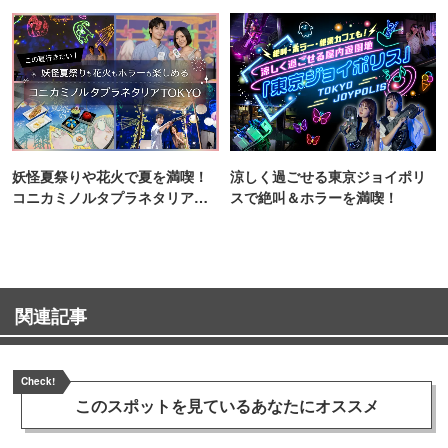
ンス！
妖怪夏祭りや花火で夏を満喫！
涼しく過ごせる東京ジョイポリ
コニカミノルタプラネタリア
スで絶叫＆ホラーを満喫！
TOKYO
関連記事
Check!
このスポットを見ている
あなたにオススメ