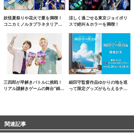
妖怪夏祭りや花火で夏を満喫！
涼しく過ごせる東京ジョイポリ
コニカミノルタプラネタリア
スで絶叫＆ホラーを満喫！
TOKYO
三四郎が早解きバトルに挑戦！
細田守監督作品ゆかりの地を巡
リアル謎解きゲームの舞台"錦糸
って限定グッズがもらえるチャ
町PARCO・楽天地"を巡る！
ンス！
関連記事