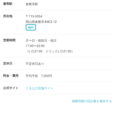
お猪口は、倉敷ガラスや備前焼からお好きなものをお選び
最寄駅
倉敷市駅
いただけます。
所在地
〒710-0054
岡山県倉敷市本町3-12
お席は、窓から風情ある庭園を望む1階のテーブル席、
MAP
最大18名様までご利用可能な2階のテーブル席をご用意。
14名様以上でフロアを貸し切ることも可能です。
営業時間
月〜日・祝前日・祝日
17:00〜22:00
（L.O.21:00、ドリンクL.O.21:30）
歴史を感じる特別な空間で、岡山の旬の味覚と地酒を心ゆ
くまでお楽しみください。
定休日
不定休日あり
料金・費用
平均予算 7,000円
公式サイト
ぐるなび店舗サイト
掲載情報の誤記載を報告する