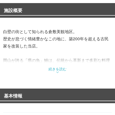
施設概要
白壁の街として知られる倉敷美観地区。
歴史が息づく情緒豊かなこの地に、築200年を超える古民
家を改装した当店。
岡山が誇る「県の魚」鰆は、伝統から革新まで多彩な料理
でご用意。
続きを読む
藁を敷き詰めた鍋で燻すようにじっくり火を通す、
当店ならではの「藁焼き」は、芳醇な香りと鰆の旨みを凝
縮した逸品です。
基本情報
お料理をさらに引き立てる岡山の地酒は、20種を超える豊
富なラインナップ。