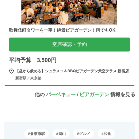
歌舞伎町タワーを一望！絶景ビアガーデン！雨でもOK
空席確認・予約
平均予算 3,500円
【昼から飲める】シュラスコ＆BBQビアガーデン天空テラス 新宿店
新宿駅／東京都
他の
バーベキュー
/
ビアガーデン
情報を見る
倉敷市駅
岡山
グルメ
和食