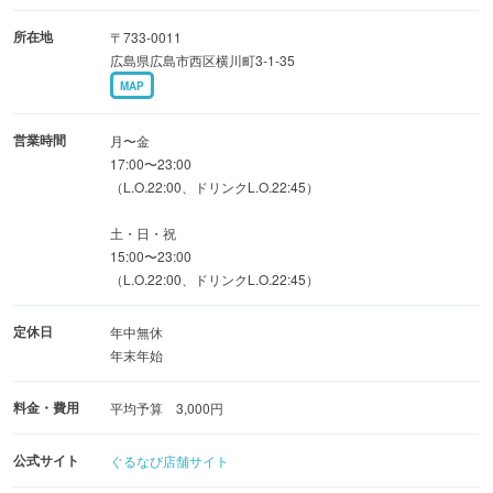
カウンター9席とテーブル12席！団体さま、おひとりさま
所在地
〒733-0011
も大歓迎です!!
広島県広島市西区横川町3-1-35
MAP
営業時間
月〜金
17:00〜23:00
（L.O.22:00、ドリンクL.O.22:45）
土・日・祝
15:00〜23:00
（L.O.22:00、ドリンクL.O.22:45）
定休日
年中無休
年末年始
料金・費用
平均予算 3,000円
公式サイト
ぐるなび店舗サイト