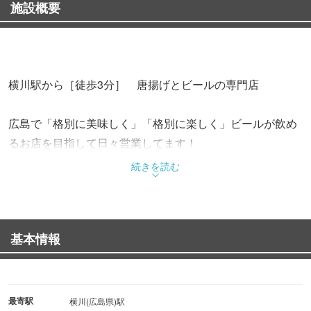
施設概要
横川駅から［徒歩3分］ 唐揚げとビールの専門店
広島で「格別に美味しく」「格別に楽しく」ビールが飲め
るお店を目指して日々営業してます！
ドリンクは全18種の"PERFECT BEER"がメインとなり、
続きを読む
おつまみはビールに漬け込んだ鶏の唐揚げ"ビアチキ"がメ
イン！
基本情報
ビアチキ以外にも、ビール屋だからできる贅沢なメニュー
も豊富にございます。もちろんビール以外のお酒も多数用
意してます！
最寄駅
横川(広島県)駅