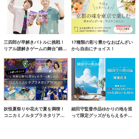
三四郎が早解きバトルに挑戦！
17種類の彩り豊かなおばんざい
リアル謎解きゲームの舞台"錦糸
から自由にチョイス！
町PARCO・楽天地"を巡る！
妖怪夏祭りや花火で夏を満喫！
細田守監督作品ゆかりの地を巡
コニカミノルタプラネタリア
って限定グッズがもらえるチャ
TOKYO
ンス！