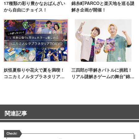
17種類の彩り豊かなおばんざい
錦糸町PARCOと楽天地を巡る謎
から自由にチョイス！
解き企画が開催！
妖怪夏祭りや花火で夏を満喫！
三四郎が早解きバトルに挑戦！
コニカミノルタプラネタリア
リアル謎解きゲームの舞台"錦糸
TOKYO
町PARCO・楽天地"を巡る！
関連記事
Check!