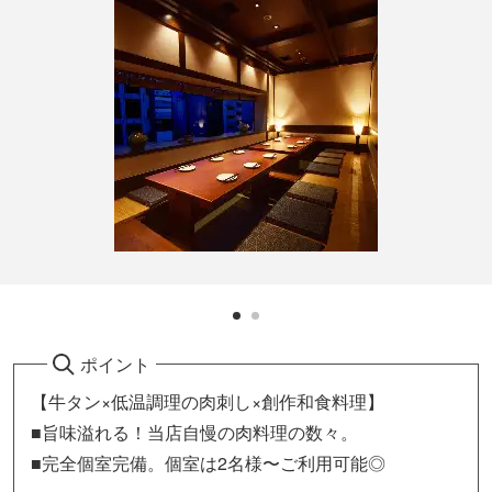
ポイント
【牛タン×低温調理の肉刺し×創作和食料理】
■旨味溢れる！当店自慢の肉料理の数々。
■完全個室完備。個室は2名様〜ご利用可能◎