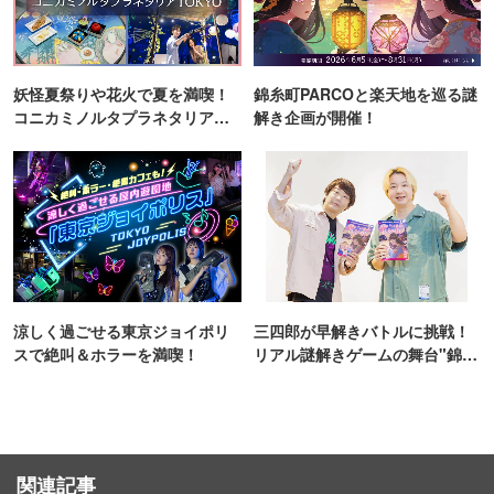
妖怪夏祭りや花火で夏を満喫！
錦糸町PARCOと楽天地を巡る謎
コニカミノルタプラネタリア
解き企画が開催！
TOKYO
涼しく過ごせる東京ジョイポリ
三四郎が早解きバトルに挑戦！
スで絶叫＆ホラーを満喫！
リアル謎解きゲームの舞台"錦糸
町PARCO・楽天地"を巡る！
関連記事