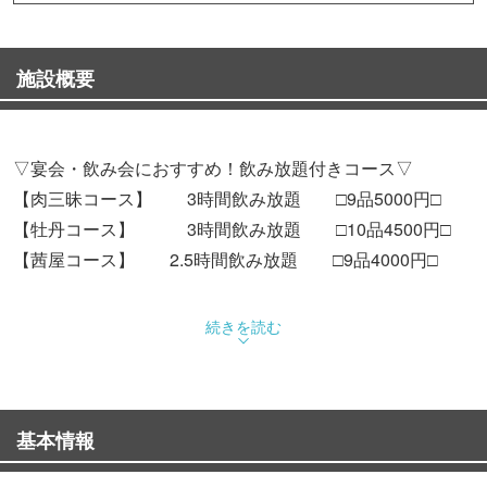
施設概要
▽宴会・飲み会におすすめ！飲み放題付きコース▽
【肉三昧コース】 3時間飲み放題 □9品5000円□
【牡丹コース】 3時間飲み放題 □10品4500円□
【茜屋コース】 2.5時間飲み放題 □9品4000円□
△牛タン△
続きを読む
極上の肉料理をご用意!!
低温調理で絶妙な火入れをおこない
しっとりジューシーに仕上がった肉料理を是非！
基本情報
▽広島名物を堪能▽