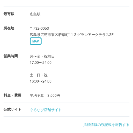
広島と言えば…広島風お好み焼きや当店イチ押しの牡蠣な
ど、広島が誇る自慢の逸品を堪能！
最寄駅
広島駅
所在地
〒732-0053
◆全席個室の和空間◆
広島県広島市東区若草町11-2 グランアークテラス2F
2名様〜大人数まで!!団体様貸切利用大歓迎◎
MAP
宴会や接待まで幅広く使える上質な個室空間が人気です。
営業時間
月〜金・祝前日
▼お得クーポン▲
17:00〜24:00
（1）お会計OFFや飲み放題クーポン有
土・日・祝
（2）宴会の幹事様必見！コース予約でお得に！
16:00〜24:00
（3）サプライズに◎メッセージ付デザートプレート
料金・費用
平均予算 3,500円
公式サイト
ぐるなび店舗サイト
掲載情報の誤記載を報告する