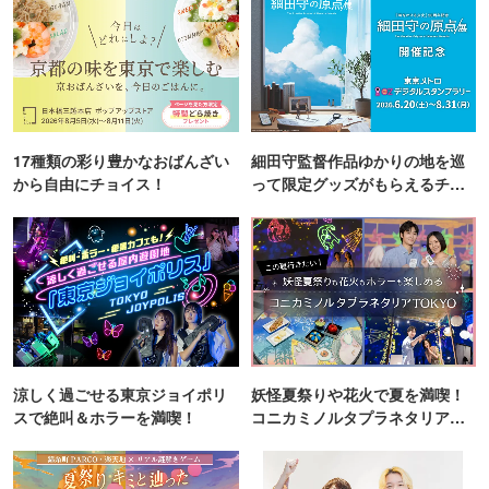
17種類の彩り豊かなおばんざい
細田守監督作品ゆかりの地を巡
から自由にチョイス！
って限定グッズがもらえるチャ
ンス！
涼しく過ごせる東京ジョイポリ
妖怪夏祭りや花火で夏を満喫！
スで絶叫＆ホラーを満喫！
コニカミノルタプラネタリア
TOKYO