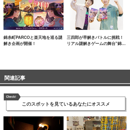
錦糸町PARCOと楽天地を巡る謎
三四郎が早解きバトルに挑戦！
解き企画が開催！
リアル謎解きゲームの舞台"錦糸
町PARCO・楽天地"を巡る！
関連記事
Check!
このスポットを見ている
あなたにオススメ